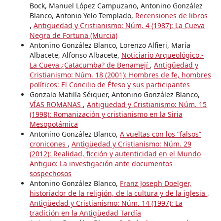
Bock, Manuel López Campuzano, Antonino González
Blanco, Antonio Yelo Templado,
Recensiones de libros
,
Antigüedad y Cristianismo: Núm. 4 (1987): La Cueva
Negra de Fortuna (Murcia)
Antonino González Blanco, Lorenzo Alfieri, María
Albacete, Alfonso Albacete,
Noticiario Arqueológico.-
La Cueva ¿Catacumba? de Benamejí
,
Antigüedad y
Cristianismo: Núm. 18 (2001): Hombres de fe, hombres
políticos: El Concilio de Éfeso y sus participantes
Gonzalo Matilla Séiquer, Antonino González Blanco,
VÍAS ROMANAS
,
Antigüedad y Cristianismo: Núm. 15
(1998): Romanización y cristianismo en la Siria
Mesopotámica
Antonino González Blanco,
A vueltas con los “falsos”
cronicones
,
Antigüedad y Cristianismo: Núm. 29
(2012): Realidad, ficción y autenticidad en el Mundo
Antiguo: La investigación ante documentos
sospechosos
Antonino González Blanco,
Franz Joseph Doelger,
historiador de la religión, de la cultura y de la iglesia
,
Antigüedad y Cristianismo: Núm. 14 (1997): La
tradición en la Antigüedad Tardía