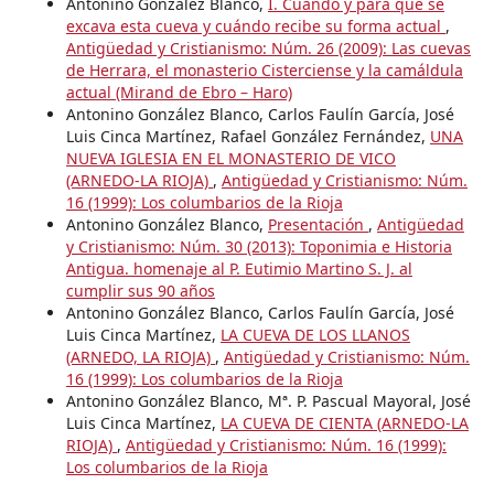
Antonino González Blanco,
I. Cuándo y para qué se
excava esta cueva y cuándo recibe su forma actual
,
Antigüedad y Cristianismo: Núm. 26 (2009): Las cuevas
de Herrara, el monasterio Cisterciense y la camáldula
actual (Mirand de Ebro – Haro)
Antonino González Blanco, Carlos Faulín García, José
Luis Cinca Martínez, Rafael González Fernández,
UNA
NUEVA IGLESIA EN EL MONASTERIO DE VICO
(ARNEDO-LA RIOJA)
,
Antigüedad y Cristianismo: Núm.
16 (1999): Los columbarios de la Rioja
Antonino González Blanco,
Presentación
,
Antigüedad
y Cristianismo: Núm. 30 (2013): Toponimia e Historia
Antigua. homenaje al P. Eutimio Martino S. J. al
cumplir sus 90 años
Antonino González Blanco, Carlos Faulín García, José
Luis Cinca Martínez,
LA CUEVA DE LOS LLANOS
(ARNEDO, LA RIOJA)
,
Antigüedad y Cristianismo: Núm.
16 (1999): Los columbarios de la Rioja
Antonino González Blanco, Mª. P. Pascual Mayoral, José
Luis Cinca Martínez,
LA CUEVA DE CIENTA (ARNEDO-LA
RIOJA)
,
Antigüedad y Cristianismo: Núm. 16 (1999):
Los columbarios de la Rioja