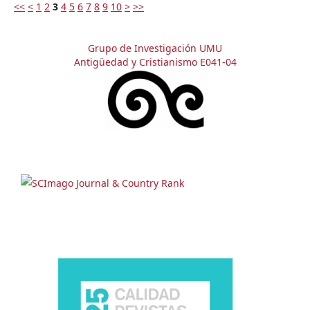
<<
<
1
2
3
4
5
6
7
8
9
10
>
>>
Grupo de Investigación UMU
Antigüedad y Cristianismo E041-04