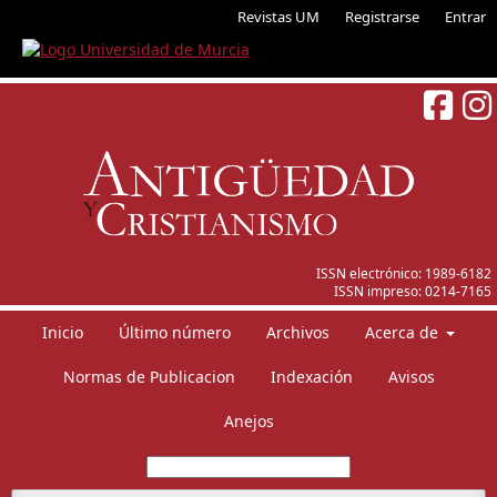
Revistas UM
Registrarse
Entrar
ISSN electrónico:
1989-6182
ISSN impreso:
0214-7165
Inicio
Último número
Archivos
Acerca de
Normas de Publicacion
Indexación
Avisos
Anejos