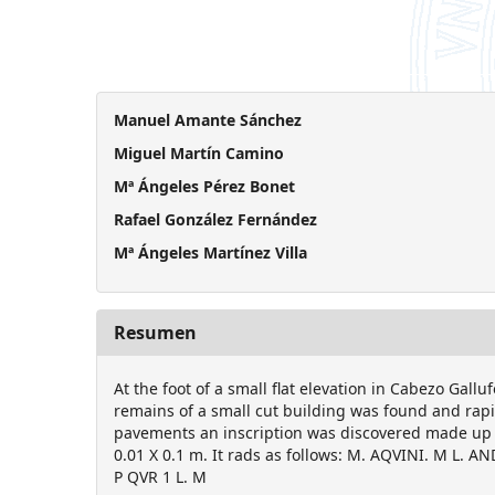
Manuel Amante Sánchez
Miguel Martín Camino
Mª Ángeles Pérez Bonet
Rafael González Fernández
Mª Ángeles Martínez Villa
Resumen
At the foot of a small flat elevation in Cabezo Gallu
remains of a small cut building was found and rapi
pavements an inscription was discovered made up 
0.01 X 0.1 m. It rads as follows: M. AQVINI. M L. A
P QVR 1 L. M