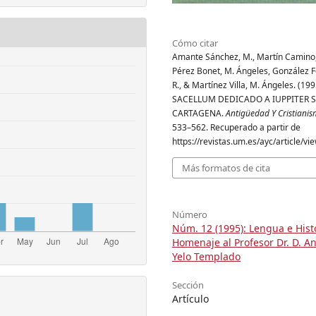
Cómo citar
Amante Sánchez, M., Martín Camino,
Pérez Bonet, M. Ángeles, González 
R., & Martínez Villa, M. Ángeles. (199
SACELLUM DEDICADO A IUPPITER 
CARTAGENA.
Antigüedad Y Cristiani
533–562. Recuperado a partir de
https://revistas.um.es/ayc/article/v
Más formatos de cita
Número
Núm. 12 (1995): Lengua e Histo
Homenaje al Profesor Dr. D. A
Yelo Templado
Sección
Artículo