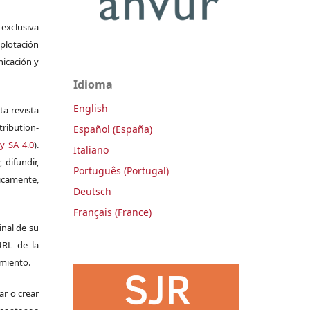
 exclusiva
plotación
nicación y
Idioma
English
ta revista
ribution-
Español (España)
y SA 4.0
).
Italiano
 difundir,
Português (Portugal)
camente,
Deutsch
Français (France)
ginal de su
 URL de la
imiento.
ar o crear