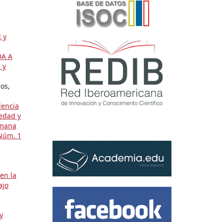
 y
DA A
 y
os,
dencia
edad y
omana
 Núm. 1
en la
ajo
y