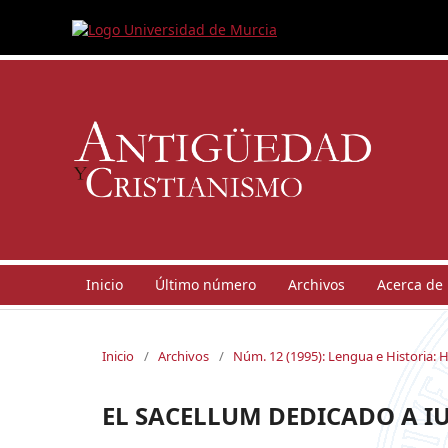
Inicio
Último número
Archivos
Acerca de
Inicio
/
Archivos
/
Núm. 12 (1995): Lengua e Historia: 
EL SACELLUM DEDICADO A I