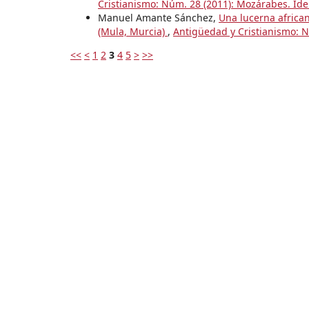
Cristianismo: Núm. 28 (2011): Mozárabes. Ide
Manuel Amante Sánchez,
Una lucerna african
(Mula, Murcia)
,
Antigüedad y Cristianismo: Nú
<<
<
1
2
3
4
5
>
>>