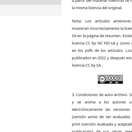
a partir del material mientras s
la misma licencia del original.
Nota: Los artículos anteriore
muestran incorrectamente la lice
SA en la página de resumen. Está
licencia CC by NC ND tal y como 
en los pdfs de los artículos. Los
publicados en 2022 y después est
licencia CC by SA.
3. Condiciones de auto-archivo. 
y se anima a los autores a 
electrónicamente las versiones 
(versión antes de ser evaluada) 
print (versión evaluada y acepta
publicación) de sus obras ant