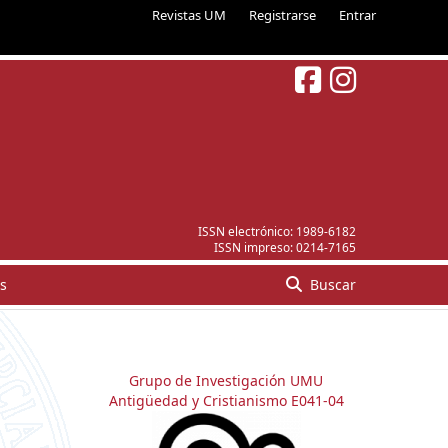
Revistas UM
Registrarse
Entrar
ISSN electrónico:
1989-6182
ISSN impreso:
0214-7165
s
Buscar
Grupo de Investigación UMU
Antigüedad y Cristianismo E041-04