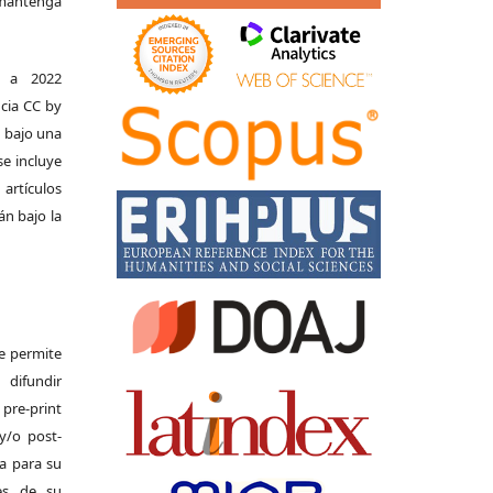
e mantenga
s a 2022
ncia CC by
n bajo una
se incluye
 artículos
án bajo la
Se permite
difundir
pre-print
y/o post-
da para su
es de su