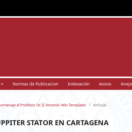
Normas de Publicacion
Indexación
Avisos
Anejo
Homenaje al Profesor Dr. D. Antonio Yelo Templado
/
Artículo
UPPITER STATOR EN CARTAGENA