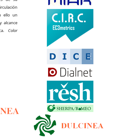
irculación
 ello un
y alcance
ica.
Color