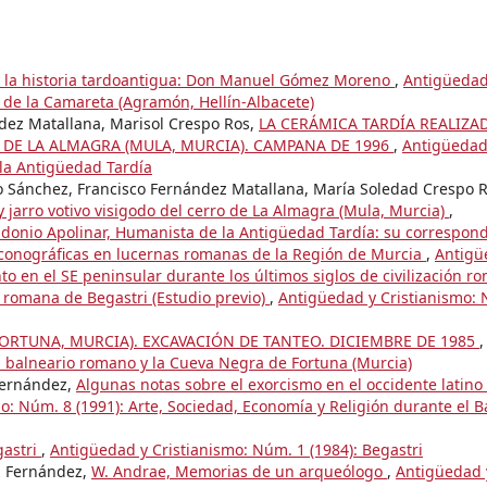
e la historia tardoantigua: Don Manuel Gómez Moreno
,
Antigüedad
 de la Camareta (Agramón, Hellín-Albacete)
dez Matallana, Marisol Crespo Ros,
LA CERÁMICA TARDÍA REALIZA
 DE LA ALMAGRA (MULA, MURCIA). CAMPANA DE 1996
,
Antigüedad
 la Antigüedad Tardía
o Sánchez, Francisco Fernández Matallana, María Soledad Crespo R
y jarro votivo visigodo del cerro de La Almagra (Mula, Murcia)
,
idonio Apolinar, Humanista de la Antigüedad Tardía: su correspon
conográficas en lucernas romanas de la Región de Murcia
,
Antigü
to en el SE peninsular durante los últimos siglos de civilización r
romana de Begastri (Estudio previo)
,
Antigüedad y Cristianismo:
FORTUNA, MURCIA). EXCAVACIÓN DE TANTEO. DICIEMBRE DE 1985
,
l balneario romano y la Cueva Negra de Fortuna (Murcia)
Fernández,
Algunas notas sobre el exorcismo en el occidente latino 
o: Núm. 8 (1991): Arte, Sociedad, Economía y Religión durante el B
gastri
,
Antigüedad y Cristianismo: Núm. 1 (1984): Begastri
z Fernández,
W. Andrae, Memorias de un arqueólogo
,
Antigüedad 