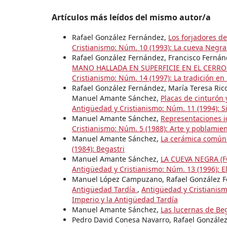
Artículos más leídos del mismo autor/a
Rafael González Fernández,
Los forjadores d
Cristianismo: Núm. 10 (1993): La cueva Negra
Rafael González Fernández, Francisco Fernán
MANO HALLADA EN SUPERFICIE EN EL CERRO
Cristianismo: Núm. 14 (1997): La tradición en
Rafael González Fernández, María Teresa Ric
Manuel Amante Sánchez,
Placas de cinturón 
Antigüedad y Cristianismo: Núm. 11 (1994): S
Manuel Amante Sánchez,
Representaciones i
Cristianismo: Núm. 5 (1988): Arte y poblamien
Manuel Amante Sánchez,
La cerámica común 
(1984): Begastri
Manuel Amante Sánchez,
LA CUEVA NEGRA (
Antigüedad y Cristianismo: Núm. 13 (1996): E
Manuel López Campuzano, Rafael González 
Antigüedad Tardía
,
Antigüedad y Cristianism
Imperio y la Antigüedad Tardía
Manuel Amante Sánchez,
Las lucernas de Be
Pedro David Conesa Navarro, Rafael Gonzále