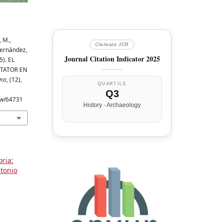
 M.,
Clarivate JCR
Fernández,
Journal Citation Indicator 2025
5). EL
STATOR EN
smo
, (12),
QUARTILE
Q3
iew/64731
History - Archaeology
ria:
ntonio