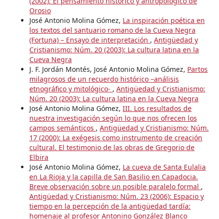
(2002): El pensamiento histórico y antropológico de
Orosio
José Antonio Molina Gómez,
La inspiración poética en
los textos del santuario romano de la Cueva Negra
(Fortuna) – Ensayo de interpretación
,
Antigüedad y
Cristianismo: Núm. 20 (2003): La cultura latina en la
Cueva Negra
J. F. Jordán Montés, José Antonio Molina Gómez,
Partos
milagrosos de un recuerdo histórico –análisis
etnográfico y mitológico-
,
Antigüedad y Cristianismo:
Núm. 20 (2003): La cultura latina en la Cueva Negra
José Antonio Molina Gómez,
III. Los resultados de
nuestra investigación según lo que nos ofrecen los
campos semánticos
,
Antigüedad y Cristianismo: Núm.
17 (2000): La exégesis como instrumento de creación
cultural. El testimonio de las obras de Gregorio de
Elbira
José Antonio Molina Gómez,
La cueva de Santa Eulalia
en La Rioja y la capilla de San Basilio en Capadocia.
Breve observación sobre un posible paralelo formal
,
Antigüedad y Cristianismo: Núm. 23 (2006): Espacio y
tiempo en la percepción de la antigüedad tardía:
homenaje al profesor Antonino González Blanco