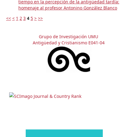
tiempo en la percepción de la antigüedad tardía:
homenaje al profesor Antonino González Blanco
<<
<
1
2
3
4
5
>
>>
Grupo de Investigación UMU
Antigüedad y Cristianismo E041-04