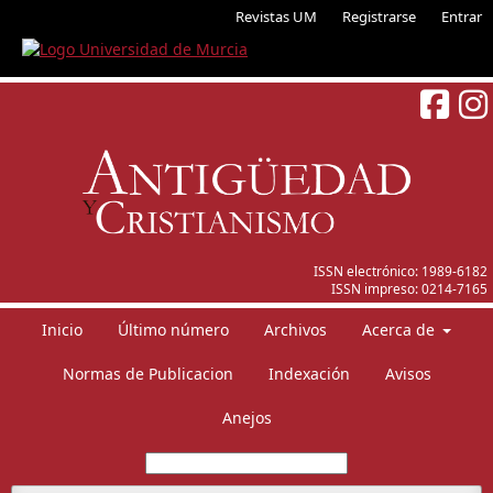
Revistas UM
Registrarse
Entrar
ISSN electrónico:
1989-6182
ISSN impreso:
0214-7165
Inicio
Último número
Archivos
Acerca de
Normas de Publicacion
Indexación
Avisos
Anejos