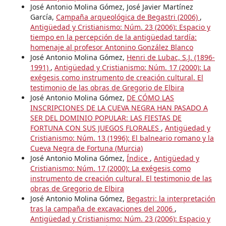
José Antonio Molina Gómez, José Javier Martínez
García,
Campaña arqueológica de Begastri (2006)
,
Antigüedad y Cristianismo: Núm. 23 (2006): Espacio y
tiempo en la percepción de la antigüedad tardía:
homenaje al profesor Antonino González Blanco
José Antonio Molina Gómez,
Henri de Lubac, S.J. (1896-
1991)
,
Antigüedad y Cristianismo: Núm. 17 (2000): La
exégesis como instrumento de creación cultural. El
testimonio de las obras de Gregorio de Elbira
José Antonio Molina Gómez,
DE CÓMO LAS
INSCRIPCIONES DE LA CUEVA NEGRA HAN PASADO A
SER DEL DOMINIO POPULAR: LAS FIESTAS DE
FORTUNA CON SUS JUEGOS FLORALES
,
Antigüedad y
Cristianismo: Núm. 13 (1996): El balneario romano y la
Cueva Negra de Fortuna (Murcia)
José Antonio Molina Gómez,
Índice
,
Antigüedad y
Cristianismo: Núm. 17 (2000): La exégesis como
instrumento de creación cultural. El testimonio de las
obras de Gregorio de Elbira
José Antonio Molina Gómez,
Begastri: la interpretación
tras la campaña de excavaciones del 2006
,
Antigüedad y Cristianismo: Núm. 23 (2006): Espacio y