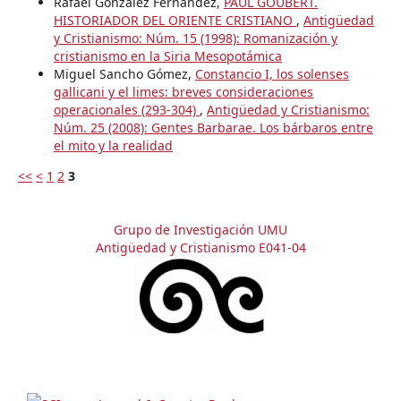
Rafael González Fernández,
PAUL GOUBERT.
HISTORIADOR DEL ORIENTE CRISTIANO
,
Antigüedad
y Cristianismo: Núm. 15 (1998): Romanización y
cristianismo en la Siria Mesopotámica
Miguel Sancho Gómez,
Constancio I, los solenses
gallicani y el limes: breves consideraciones
operacionales (293-304)
,
Antigüedad y Cristianismo:
Núm. 25 (2008): Gentes Barbarae. Los bárbaros entre
el mito y la realidad
<<
<
1
2
3
Grupo de Investigación UMU
Antigüedad y Cristianismo E041-04