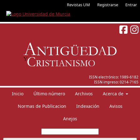
Revistas UM
Registrarse
Entrar
ISSN electrónico:
1989-6182
ISSN impreso:
0214-7165
Inicio
Último número
Archivos
Acerca de
Normas de Publicacion
Indexación
Avisos
Anejos