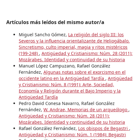
Artículos más leídos del mismo autor/a
Miguel Sancho Gómez,
La religión del siglo III: los
Severos y la influencia orientalizante de Heliogábalo.
Sincretismo, culto imperial, magia y ritos mistéricos
(199-248)
,
Antigüedad y Cristianismo: Núm. 28 (2011):
Mozárabes. Identidad y continuidad de su historia
Manuel López Campuzano, Rafael González
Fernández,
Algunas notas sobre el exorcismo en el
occidente latino en la Antigüedad Tardía
,
Antigüedad
y Cristianismo: Núm. 8 (1991): Arte, Sociedad,
Economía y Religión durante el Bajo Imperio y la
Antigüedad Tardía
Pedro David Conesa Navarro, Rafael González
Fernández,
W. Andrae, Memorias de un arqueólogo
,
Antigüedad y Cristianismo: Núm. 28 (2011):
Mozárabes. Identidad y continuidad de su historia
Rafael González Fernández,
Los obispos de Begastri
,
Antigüedad y Cristianismo: Núm. 1 (1984): Begastri