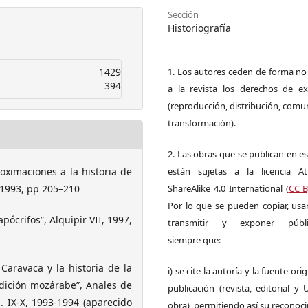
Sección
Historiografía
1429
1. Los autores ceden de forma no
394
a la revista los derechos de ex
(reproducción, distribución, comu
transformación).
2. Las obras que se publican en es
ximaciones a la historia de
están sujetas a la licencia Att
 1993, pp 205–210
ShareAlike 4.0 International (
CC B
Por lo que se pueden copiar, usar,
ócrifos”, Alquipir VII, 1997,
transmitir y exponer públi
siempre que:
aravaca y la historia de la
i) se cite la autoría y la fuente ori
radición mozárabe”, Anales de
publicación (revista, editorial y
. IX-X, 1993-1994 (aparecido
obra), permitiendo así su reconoc