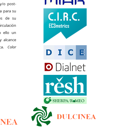
y/o post-
da para su
es de su
irculación
 ello un
y alcance
ica.
Color