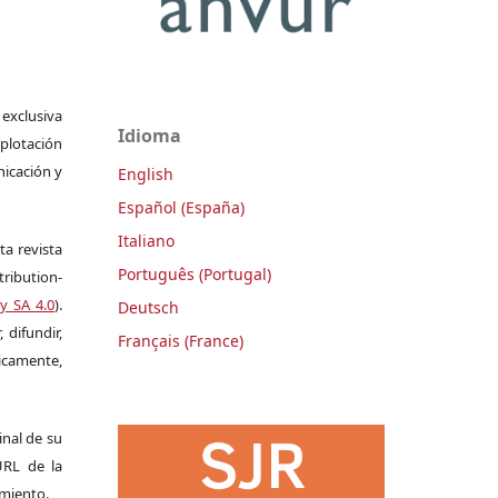
 exclusiva
Idioma
plotación
nicación y
English
Español (España)
Italiano
ta revista
Português (Portugal)
ribution-
y SA 4.0
).
Deutsch
 difundir,
Français (France)
camente,
ginal de su
 URL de la
imiento.