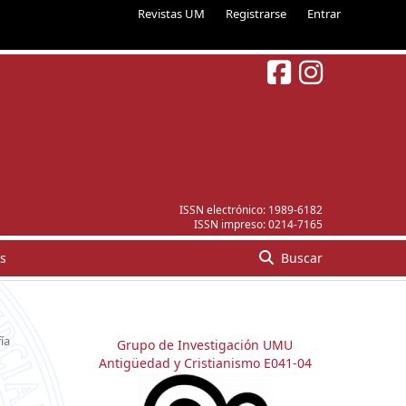
Revistas UM
Registrarse
Entrar
ISSN electrónico:
1989-6182
ISSN impreso:
0214-7165
s
Buscar
ía
Grupo de Investigación UMU
Antigüedad y Cristianismo E041-04