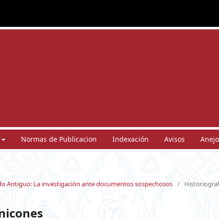
Normas de Publicacion
Indexación
Avisos
Anejo
undo Antiguo: La investigación ante documentos sospechosos
/
Historiograf
onicones