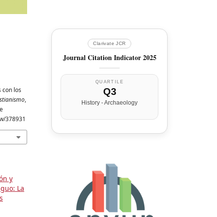
Clarivate JCR
Journal Citation Indicator 2025
QUARTILE
 con los
Q3
istianismo
,
History - Archaeology
de
iew/378931
ón y
iguo: La
s