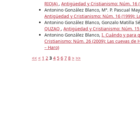
RIOJA)
,
Antigüedad y Cristianismo: Núm. 16 (
Antonino González Blanco, Mª. P. Pascual May
Antigüedad y Cristianismo: Núm. 16 (1999): L
Antonino González Blanco, Gonzalo Matilla S
QUZAQ
,
Antigüedad y Cristianismo: Núm. 15 
Antonino González Blanco,
I. Cuándo y para 
Cristianismo: Núm. 26 (2009): Las cuevas de H
– Haro)
<<
<
1
2
3
4
5
6
7
8
>
>>