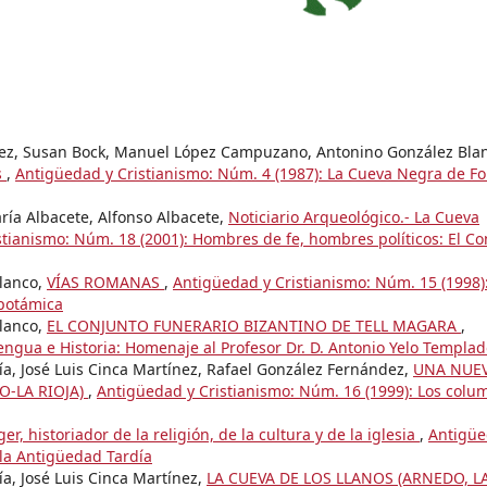
ez, Susan Bock, Manuel López Campuzano, Antonino González Bla
s
,
Antigüedad y Cristianismo: Núm. 4 (1987): La Cueva Negra de F
ría Albacete, Alfonso Albacete,
Noticiario Arqueológico.- La Cueva
tianismo: Núm. 18 (2001): Hombres de fe, hombres políticos: El Con
Blanco,
VÍAS ROMANAS
,
Antigüedad y Cristianismo: Núm. 15 (1998)
opotámica
Blanco,
EL CONJUNTO FUNERARIO BIZANTINO DE TELL MAGARA
,
engua e Historia: Homenaje al Profesor Dr. D. Antonio Yelo Templa
ía, José Luis Cinca Martínez, Rafael González Fernández,
UNA NUE
O-LA RIOJA)
,
Antigüedad y Cristianismo: Núm. 16 (1999): Los colu
r, historiador de la religión, de la cultura y de la iglesia
,
Antigüe
 la Antigüedad Tardía
a, José Luis Cinca Martínez,
LA CUEVA DE LOS LLANOS (ARNEDO, L