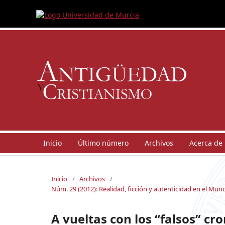
Inicio
Último número
Archivos
Acerca de
Inicio
/
Archivos
/
Núm. 29 (2012): Realidad, ficción y autenticidad en el M
A vueltas con los “falsos” cr