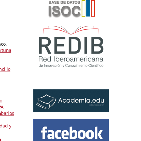
nco,
ortuna
cilio
:
do
VA
mbarios
dad y
A