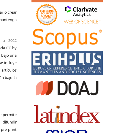
ar o crear
e mantenga
s a 2022
ncia CC by
n bajo una
se incluye
 artículos
án bajo la
Se permite
difundir
pre-print