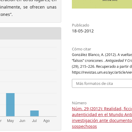
Finalmente, se ofrecen unas
cones”.
Publicado
18-05-2012
Cómo citar
González Blanco, A. (2012). A vueltas
“falsos” cronicones .
Antigüedad Y Cr
(29), 215–226. Recuperado a partir 
https://revistas.um.es/ayc/article/v
Más formatos de cita
Número
Núm. 29 (2012): Realidad, ficci
autenticidad en el Mundo Ant
investigación ante documento
sospechosos