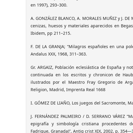
en 1997), 293–300.
A. GONZÁLEZ BLANCO, A. MORALES MUÑIZ y J. DE M
cenizas, huesos y materiales aparecidos en Begas
Ibidem, pp 211–215.
F. DE LA GRANJA; “Milagros españoles en una po
Andalus XXX, 1968, 311–363.
Gr. ARGAIZ, Población eclesiástica de España y no
continuada en los escritos y chronicon de Ha
ilustrados por el Maestro Fray Gregorio de Arg
Religion, Madrid, Imprenta Real 1668
I. GÓMEZ DE LIAÑO, Los juegos del Sacromonte, Ma
J. FERNÁNDEZ PALMEIRO / D. SERRANO VÁREZ “Ma
epigrafía y simbología cristiana procedentes
Fadrique, Granada)”, Antig crist XIX, 2002, p. 354—