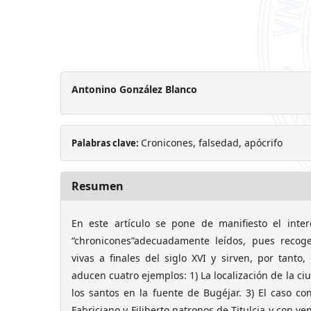
Antonino González Blanco
Cronicones, falsedad, apócrifo
Palabras clave:
Resumen
En este artículo se pone de manifiesto el inter
“chronicones”adecuadamente leídos, pues recoge
vivas a finales del siglo XVI y sirven, por tanto,
aducen cuatro ejemplos: 1) La localización de la ciu
los santos en la fuente de Bugéjar. 3) El caso con
Fabriciano y Filiberto patronos de Titulcia y con ve