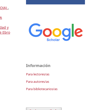
IOJA)
,
A
dad y
de Ebro
Información
Para lectores/as
Para autores/as
Para bibliotecarios/as