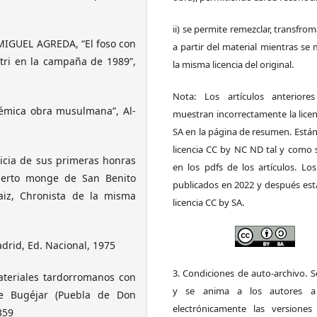
ii) se permite remezclar, transfrom
IGUEL AGREDA, “El foso con
a partir del material mientras s
tri en la campaña de 1989”,
la misma licencia del original.
Nota: Los artículos anteriore
lémica obra musulmana”, Al-
muestran incorrectamente la lice
SA en la página de resumen. Está
licencia CC by NC ND tal y como 
ticia de sus primeras honras
en los pdfs de los artículos. Los
uberto monge de San Benito
publicados en 2022 y después est
aiz, Chronista de la misma
licencia CC by SA.
drid, Ed. Nacional, 1975
3. Condiciones de auto-archivo. 
teriales tardorromanos con
y se anima a los autores a 
 de Bugéjar (Puebla de Don
electrónicamente las versiones 
359