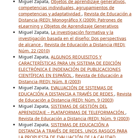
Miguel Zapata,
Objetos de aprendizaje generativos,
competencias individuales, agrupamientos de
competencias y adaptatividad
,
Revista de Educación a
Distancia (RED): Monográfico X (2009): Patrones de
eLearning y Objetos de Aprendizaje Generativos
Miguel Zapata,
La investigación formativa y la
investigación basada en el diseño: Dos perspectivas
de alcance
,
Revista de Educación a Distancia (RED):
Núm. 22 (2010)
Miguel Zapata,
ALGUNOS REQUISITOS Y
CARACTERÍSTICAS PARA UN SISTEMA DE EDICIÓN
ELECTRÓNICA E INDEXACIÓN DE PUBLICACIONES
CIENTÍFICAS EN ESPAÑOL
,
Revista de Educación a
Distancia (RED): Núm. 8 (2003)
Miguel Zapata,
EVALUACIÓN DE SISTEMAS DE
EDUCACIÓN A DISTANCIA A TRAVÉS DE REDES
,
Revista
de Educación a Distancia (RED): Núm. 9 (2003)
Miguel Zapata,
SISTEMAS DE GESTIÓN DEL
APRENDIZAJE – PLATAFORMAS DE TELEFORMACIÓN
,
Revista de Educación a Distancia (RED): Núm. 9 (2003)
Miguel Zapata,
SISTEMAS DE EDUCACIÓN A
DISTANCIA A TRAVÉS DE REDES. UNOS RASGOS PARA
LA PROPUESTA DE EVALUACIÓN DE LA CALIDAD
,