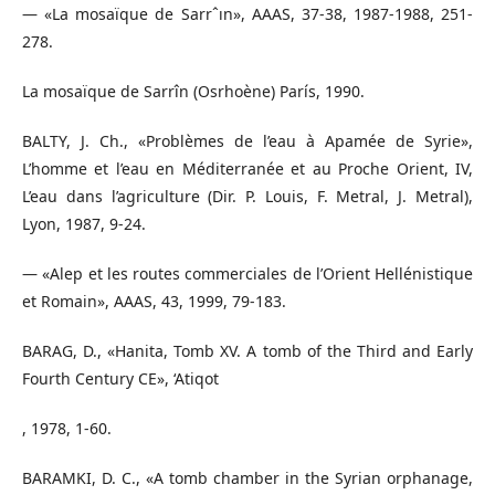
— «La mosaïque de Sarrˆın», AAAS, 37-38, 1987-1988, 251-
278.
La mosaïque de Sarrîn (Osrhoène) París, 1990.
BALTY, J. Ch., «Problèmes de l’eau à Apamée de Syrie»,
L’homme et l’eau en Méditerranée et au Proche Orient, IV,
L’eau dans l’agriculture (Dir. P. Louis, F. Metral, J. Metral),
Lyon, 1987, 9-24.
— «Alep et les routes commerciales de l’Orient Hellénistique
et Romain», AAAS, 43, 1999, 79-183.
BARAG, D., «Hanita, Tomb XV. A tomb of the Third and Early
Fourth Century CE», ‘Atiqot
, 1978, 1-60.
BARAMKI, D. C., «A tomb chamber in the Syrian orphanage,