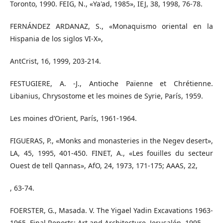
Toronto, 1990. FEIG, N., «Ya'ad, 1985», IEJ, 38, 1998, 76-78.
FERNÁNDEZ ARDANAZ, S., «Monaquismo oriental en la
Hispania de los siglos VI-X»,
AntCrist, 16, 1999, 203-214.
FESTUGIERE, A. -J., Antioche Païenne et Chrétienne.
Libanius, Chrysostome et les moines de Syrie, París, 1959.
Les moines d’Orient, París, 1961-1964.
FIGUERAS, P., «Monks and monasteries in the Negev desert»,
LA, 45, 1995, 401-450. FINET, A., «Les fouilles du secteur
Ouest de tell Qannas», AfO, 24, 1973, 171-175; AAAS, 22,
, 63-74.
FOERSTER, G., Masada. V. The Yigael Yadin Excavations 1963-
1965. Final Reports: Art and Architecture, Jerusalén, 1995.