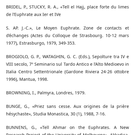
BRIDEL, P., STUCKY, R. A., «Tell el Hajj, place forte du limes
de l’Euphrate aux Ier et IVe
S. AP. J.-C.», Le Moyen Euphrate. Zone de contacts et
d’échanges (Actes du Colloque de Strasbourg. 10-12 mars
1977), Estrasburgo, 1979, 349-353.
BROGIOLO, G. P., WATAGHIN, G. C. (Eds.), Sepolture tra IV e
VIII secolo, 7º Seminario sul Tardo Antico e l’Alto Medioevo in
Italia Centro Settentrionale (Gardone Riviera 24-26 ottobre
1996), Mantua, 1998.
BROWNING, I., Palmyra, Londres, 1979.
BUNGE, G., «Priez sans cesse. Aux origines de la prière
hésychaste», Studia Monastica, 30 (1), 1988, 7-16.
BUNNENS, G., «Tell Ahmar on the Euphrates. A New
Research Project of the University of Melbourne», Akkadica,