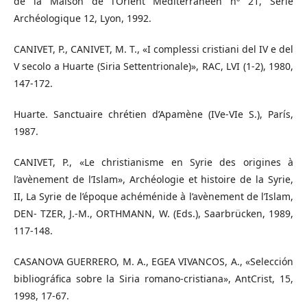
de la Maison de l’Orient Méditerranéen nº 21, Série
Archéologique 12, Lyon, 1992.
CANIVET, P., CANIVET, M. T., «I complessi cristiani del IV e del
V secolo a Huarte (Siria Settentrionale)», RAC, LVI (1-2), 1980,
147-172.
Huarte. Sanctuaire chrétien d’Apamène (IVe-VIe S.), París,
1987.
CANIVET, P., «Le christianisme en Syrie des origines à
l’avènement de l’Islam», Archéologie et histoire de la Syrie,
II, La Syrie de l’époque achéménide à l’avènement de l’Islam,
DEN- TZER, J.-M., ORTHMANN, W. (Eds.), Saarbrücken, 1989,
117-148.
CASANOVA GUERRERO, M. A., EGEA VIVANCOS, A., «Selección
bibliográﬁca sobre la Siria romano-cristiana», AntCrist, 15,
1998, 17-67.