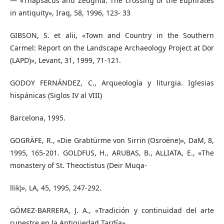
— «Thapsacus and Zeugma. The crossing of the Euphrates
in antiquity», Iraq, 58, 1996, 123- 33
GIBSON, S. et alii, «Town and Country in the Southern
Carmel: Report on the Landscape Archaeology Project at Dor
(LAPD)», Levant, 31, 1999, 71-121.
GODOY FERNÁNDEZ, C., Arqueología y liturgia. Iglesias
hispánicas (Siglos IV al VIII)
Barcelona, 1995.
GOGRÄFE, R., «Die Grabtürme von Sirrin (Osroëne)», DaM, 8,
1995, 165-201. GOLDFUS, H., ARUBAS, B., ALLIATA, E., «The
monastery of St. Theoctistus (Deir Muqa-
llik)», LA, 45, 1995, 247-292.
GÓMEZ-BARRERA, J. A., «Tradición y continuidad del arte
rupestre en la Antigüedad Tardía»,