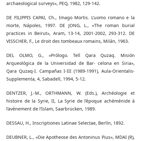
archaeological surveys», PEQ, 1982, 129-142.
DE FILIPPIS CAPAI, Ch., Imago Mortis. L’uomo romano e la
morte, Nápoles, 1997. DE JONG, L., «The roman burial
practices in Beirut», Aram, 13-14, 2001-2002, 293-312. DE
VISSCHER, F., Le droit des tombeaux romains, Milán, 1963.
DEL OLMO, G., «Prólogo. Tell Qara Quzaq. Misión
Arqueológica de la Universidad de Bar- celona en Siria»,
Qara Quzaq-I. Campañas I-III (1989-1991), Aula-Orientalis-
Supplementa, 4, Sabadell, 1994, 5-12.
DENTZER, J.-M., ORTHMANN, W. (Eds.), Archéologie et
histoire de la Syrie, II, La Syrie de l’époque achéménide à
l’avènement de l’Islam, Saarbrücken, 1989.
DESSAU, H., Inscriptiones Latinae Selectae, Berlín, 1892.
DEUBNER, L., «Die Apotheose des Antoninus Pius», MDAI (R),