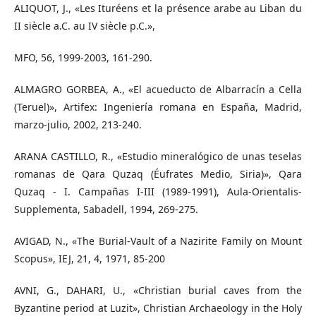
ALIQUOT, J., «Les Ituréens et la présence arabe au Liban du
II siècle a.C. au IV siècle p.C.»,
MFO, 56, 1999-2003, 161-290.
ALMAGRO GORBEA, A., «El acueducto de Albarracín a Cella
(Teruel)», Artifex: Ingeniería romana en España, Madrid,
marzo-julio, 2002, 213-240.
ARANA CASTILLO, R., «Estudio mineralógico de unas teselas
romanas de Qara Quzaq (Éufrates Medio, Siria)», Qara
Quzaq - I. Campañas I-III (1989-1991), Aula-Orientalis-
Supplementa, Sabadell, 1994, 269-275.
AVIGAD, N., «The Burial-Vault of a Nazirite Family on Mount
Scopus», IEJ, 21, 4, 1971, 85-200
AVNI, G., DAHARI, U., «Christian burial caves from the
Byzantine period at Luzit», Christian Archaeology in the Holy