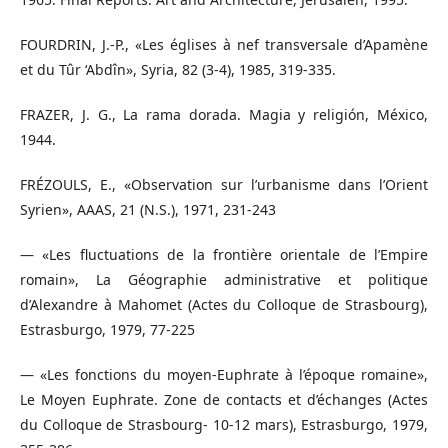
FOURDRIN, J.-P., «Les églises à nef transversale d’Apamène
et du Tûr ‘Abdîn», Syria, 82 (3-4), 1985, 319-335.
FRAZER, J. G., La rama dorada. Magia y religión, México,
1944.
FRÉZOULS, E., «Observation sur l’urbanisme dans l’Orient
Syrien», AAAS, 21 (N.S.), 1971, 231-243
— «Les ﬂuctuations de la frontière orientale de l’Empire
romain», La Géographie administrative et politique
d’Alexandre à Mahomet (Actes du Colloque de Strasbourg),
Estrasburgo, 1979, 77-225
— «Les fonctions du moyen-Euphrate à l’époque romaine»,
Le Moyen Euphrate. Zone de contacts et d’échanges (Actes
du Colloque de Strasbourg- 10-12 mars), Estrasburgo, 1979,