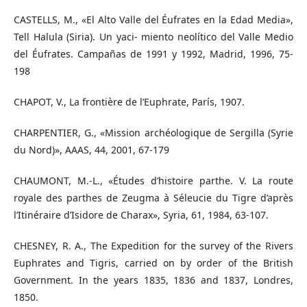
CASTELLS, M., «El Alto Valle del Éufrates en la Edad Media»,
Tell Halula (Siria). Un yaci- miento neolítico del Valle Medio
del Éufrates. Campañas de 1991 y 1992, Madrid, 1996, 75-
198
CHAPOT, V., La frontière de l’Euphrate, París, 1907.
CHARPENTIER, G., «Mission archéologique de Sergilla (Syrie
du Nord)», AAAS, 44, 2001, 67-179
CHAUMONT, M.-L., «Études d’histoire parthe. V. La route
royale des parthes de Zeugma à Séleucie du Tigre d’après
l’Itinéraire d’Isidore de Charax», Syria, 61, 1984, 63-107.
CHESNEY, R. A., The Expedition for the survey of the Rivers
Euphrates and Tigris, carried on by order of the British
Government. In the years 1835, 1836 and 1837, Londres,
1850.