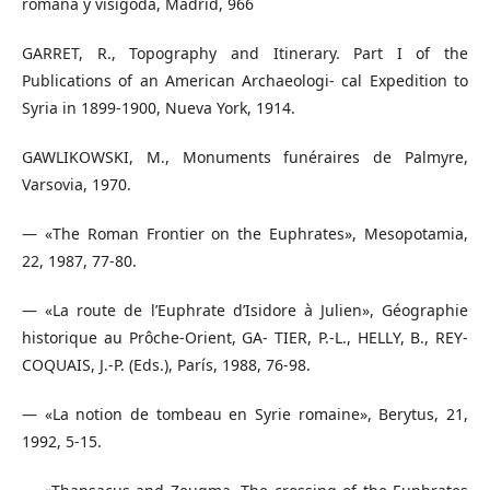
romana y visigoda, Madrid, 966
GARRET, R., Topography and Itinerary. Part I of the
Publications of an American Archaeologi- cal Expedition to
Syria in 1899-1900, Nueva York, 1914.
GAWLIKOWSKI, M., Monuments funéraires de Palmyre,
Varsovia, 1970.
— «The Roman Frontier on the Euphrates», Mesopotamia,
22, 1987, 77-80.
— «La route de l’Euphrate d’Isidore à Julien», Géographie
historique au Prôche-Orient, GA- TIER, P.-L., HELLY, B., REY-
COQUAIS, J.-P. (Eds.), París, 1988, 76-98.
— «La notion de tombeau en Syrie romaine», Berytus, 21,
1992, 5-15.