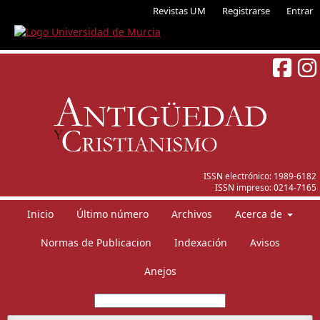
Revistas UM
Registrarse
Entrar
ISSN electrónico:
1989-6182
ISSN impreso:
0214-7165
Inicio
Último número
Archivos
Acerca de
Normas de Publicacion
Indexación
Avisos
Anejos