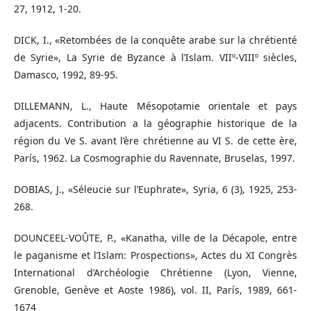
27, 1912, 1-20.
DICK, I., «Retombées de la conquête arabe sur la chrétienté
de Syrie», La Syrie de Byzance à l’Islam. VIIº-VIIIº siècles,
Damasco, 1992, 89-95.
DILLEMANN, L., Haute Mésopotamie orientale et pays
adjacents. Contribution a la géographie historique de la
région du Ve S. avant l’ère chrétienne au VI S. de cette ère,
París, 1962. La Cosmographie du Ravennate, Bruselas, 1997.
DOBIAS, J., «Séleucie sur l’Euphrate», Syria, 6 (3), 1925, 253-
268.
DOUNCEEL-VOÛTE, P., «Kanatha, ville de la Décapole, entre
le paganisme et l’Islam: Prospections», Actes du XI Congrès
International d’Archéologie Chrétienne (Lyon, Vienne,
Grenoble, Genève et Aoste 1986), vol. II, París, 1989, 661-
1674