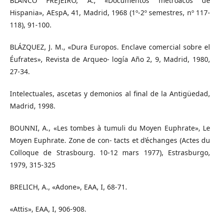
BLANCO FREJEIRO, A., «Documentos metróacos de
Hispania», AEspA, 41, Madrid, 1968 (1º-2º semestres, nº 117-
118), 91-100.
BLÁZQUEZ, J. M., «Dura Europos. Enclave comercial sobre el
Éufrates», Revista de Arqueo- logía Año 2, 9, Madrid, 1980,
27-34.
Intelectuales, ascetas y demonios al ﬁnal de la Antigüedad,
Madrid, 1998.
BOUNNI, A., «Les tombes à tumuli du Moyen Euphrate», Le
Moyen Euphrate. Zone de con- tacts et d’échanges (Actes du
Colloque de Strasbourg. 10-12 mars 1977), Estrasburgo,
1979, 315-325
BRELICH, A., «Adone», EAA, I, 68-71.
«Attis», EAA, I, 906-908.