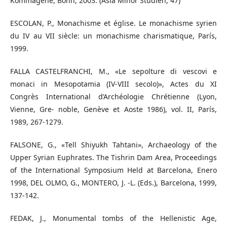
Kommagene, Bonn, 2003. (Asia Minor Studien, 47)
ESCOLAN, P., Monachisme et église. Le monachisme syrien
du IV au VII siècle: un monachisme charismatique, París,
1999.
FALLA CASTELFRANCHI, M., «Le sepolture di vescovi e
monaci in Mesopotamia (IV-VIII secolo)», Actes du XI
Congrès International d’Archéologie Chrétienne (Lyon,
Vienne, Gre- noble, Genève et Aoste 1986), vol. II, París,
1989, 267-1279.
FALSONE, G., «Tell Shiyukh Tahtani», Archaeology of the
Upper Syrian Euphrates. The Tishrin Dam Area, Proceedings
of the International Symposium Held at Barcelona, Enero
1998, DEL OLMO, G., MONTERO, J. -L. (Eds.), Barcelona, 1999,
137-142.
FEDAK, J., Monumental tombs of the Hellenistic Age,