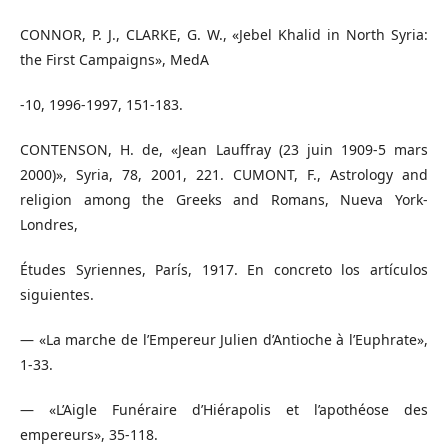
CONNOR, P. J., CLARKE, G. W., «Jebel Khalid in North Syria:
the First Campaigns», MedA
-10, 1996-1997, 151-183.
CONTENSON, H. de, «Jean Lauffray (23 juin 1909-5 mars
2000)», Syria, 78, 2001, 221. CUMONT, F., Astrology and
religion among the Greeks and Romans, Nueva York-
Londres,
Études Syriennes, París, 1917. En concreto los artículos
siguientes.
— «La marche de l’Empereur Julien d’Antioche à l’Euphrate»,
1-33.
— «L’Aigle Funéraire d’Hiérapolis et l’apothéose des
empereurs», 35-118.