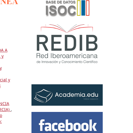
DA A
 y
y
cial y
8
ENCIA
RCIA)
,
do
: