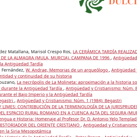
dez Matallana, Marisol Crespo Ros,
LA CERÁMICA TARDÍA REALIZA
 DE LA ALMAGRA (MULA, MURCIA). CAMPANA DE 1996
,
Antigüedad
 la Antigüedad Tardía
z Fernández,
W. Andrae, Memorias de un arqueólogo
,
Antigüedad 
ntidad y continuidad de su historia
mpuzano,
La necrópolis de La Molineta: aproximación a la historia so
) durante la Antigüedad Tardía
,
Antigüedad y Cristianismo: Núm. 
urante el Bajo Imperio y la Antigüedad Tardía
egastri
,
Antigüedad y Cristianismo: Núm. 1 (1984): Begastri
S Y LIMES: CONTRIBUCIÓN DE LA TERMINOLOGÍA DE LA JURISPRUD
DEL ESPACIO RURAL ROMANO EN A CUENCA ALTA DEL SEGURA (MU
engua e Historia: Homenaje al Profesor Dr. D. Antonio Yelo Templa
HISTORIADOR DEL ORIENTE CRISTIANO
,
Antigüedad y Cristianismo
 en la Siria Mesopotámica