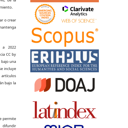
 URL de la
imiento.
ar o crear
e mantenga
s a 2022
ncia CC by
n bajo una
se incluye
 artículos
án bajo la
Se permite
difundir