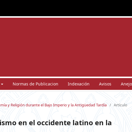
Normas de Publicacion
Indexación
Avisos
Anejo
mía y Religión durante el Bajo Imperio y la Antigüedad Tardía
/
Artículo
smo en el occidente latino en la