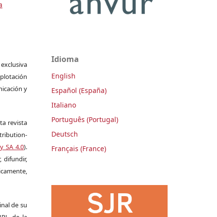
a
Idioma
 exclusiva
English
plotación
nicación y
Español (España)
Italiano
Português (Portugal)
ta revista
Deutsch
ribution-
y SA 4.0
).
Français (France)
 difundir,
camente,
ginal de su