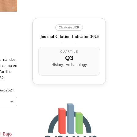
Clarivate JCR
Journal Citation Indicator 2025
QUARTILE
Q3
ernández,
History - Archaeology
orcismo en
Tardía.
82.
iew/62521
l Bajo