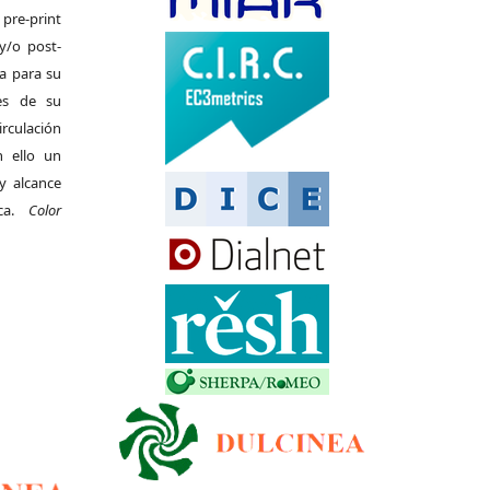
pre-print
y/o post-
da para su
es de su
irculación
 ello un
y alcance
ica.
Color