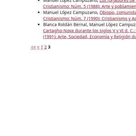
Manuel López Campuzano,
Los forjadores de
Cristianismo: Núm. 5 (1988): Arte y poblamien
Manuel López Campuzano,
Obispo, comunidad 
Cristianismo: Núm. 7 (1990): Cristianismo y 
Blanca Roldán Bernal, Manuel López Campuza
Cartagho-Nova durante los siglos V y VI d. C.:
(1991): Arte, Sociedad, Economía y Religión d
<<
<
1
2
3