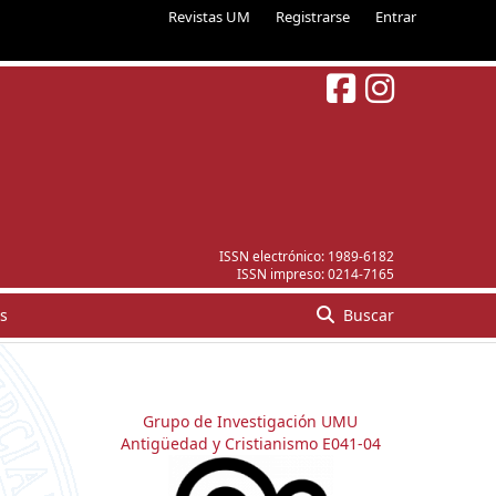
Revistas UM
Registrarse
Entrar
ISSN electrónico:
1989-6182
ISSN impreso:
0214-7165
s
Buscar
Grupo de Investigación UMU
Antigüedad y Cristianismo E041-04