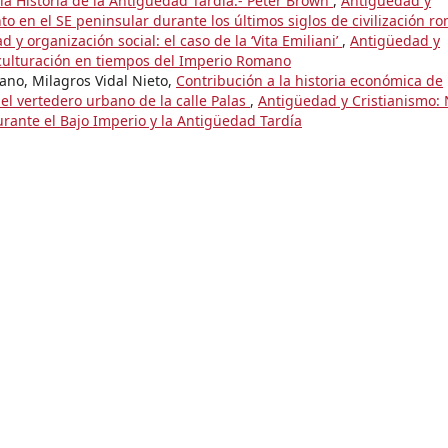
 la Historia de la Antigüedad Tardía.- Peter Brown
,
Antigüedad y
to en el SE peninsular durante los últimos siglos de civilización r
y organización social: el caso de la ‘Vita Emiliani’
,
Antigüedad y
Aculturación en tiempos del Imperio Romano
no, Milagros Vidal Nieto,
Contribución a la historia económica de
 el vertedero urbano de la calle Palas
,
Antigüedad y Cristianismo:
urante el Bajo Imperio y la Antigüedad Tardía