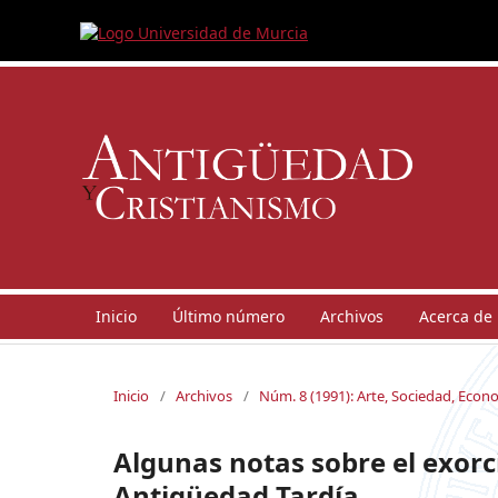
Inicio
Último número
Archivos
Acerca de
Inicio
/
Archivos
/
Núm. 8 (1991): Arte, Sociedad, Econo
Algunas notas sobre el exorci
Antigüedad Tardía