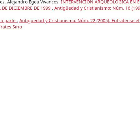
nez, Alejandro Egea Vivancos,
INTERVENCIÓN ARQUEOLÓGICA EN E
DE DICIEMBRE DE 1999
,
Antigüedad y Cristianismo: Núm. 16 (199
ra parte
,
Antigüedad y Cristianismo: Núm. 22 (2005): Eufratense et
rates Sirio