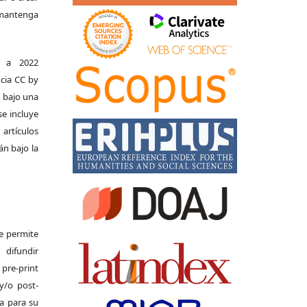
e mantenga
s a 2022
ncia CC by
n bajo una
se incluye
 artículos
án bajo la
Se permite
difundir
pre-print
y/o post-
da para su