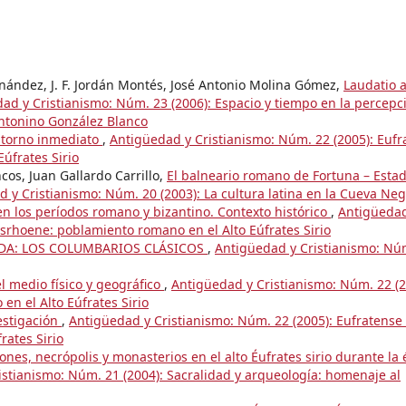
nández, J. F. Jordán Montés, José Antonio Molina Gómez,
Laudatio a
ad y Cristianismo: Núm. 23 (2006): Espacio y tiempo en la percepc
Antonino González Blanco
entorno inmediato
,
Antigüedad y Cristianismo: Núm. 22 (2005): Eufr
úfrates Sirio
cos, Juan Gallardo Carrillo,
El balneario romano de Fortuna – Estad
 y Cristianismo: Núm. 20 (2003): La cultura latina en la Cueva Ne
 en los períodos romano y bizantino. Contexto histórico
,
Antigüedad
Osrhoene: poblamiento romano en el Alto Eúfrates Sirio
IDA: LOS COLUMBARIOS CLÁSICOS
,
Antigüedad y Cristianismo: Nú
el medio físico y geográfico
,
Antigüedad y Cristianismo: Núm. 22 (2
n el Alto Eúfrates Sirio
vestigación
,
Antigüedad y Cristianismo: Núm. 22 (2005): Eufratense 
rates Sirio
iones, necrópolis y monasterios en el alto Éufrates sirio durante la
stianismo: Núm. 21 (2004): Sacralidad y arqueología: homenaje al