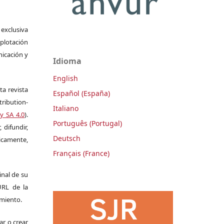
 exclusiva
plotación
nicación y
Idioma
English
ta revista
Español (España)
ribution-
Italiano
y SA 4.0
).
Português (Portugal)
 difundir,
Deutsch
camente,
Français (France)
ginal de su
 URL de la
imiento.
ar o crear