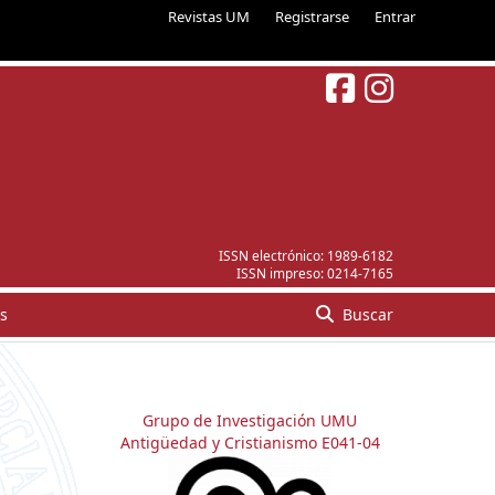
Revistas UM
Registrarse
Entrar
ISSN electrónico:
1989-6182
ISSN impreso:
0214-7165
s
Buscar
Grupo de Investigación UMU
Antigüedad y Cristianismo E041-04