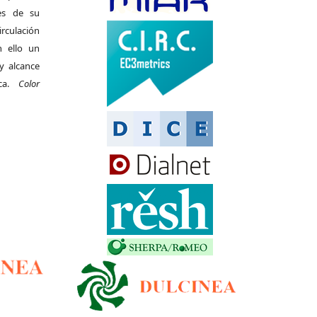
es de su
irculación
 ello un
y alcance
ica.
Color