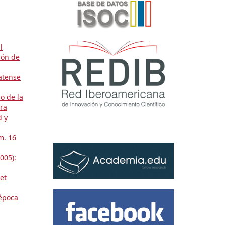
l
ión de
atense
o de la
gra
 y
m. 16
005):
et
 época