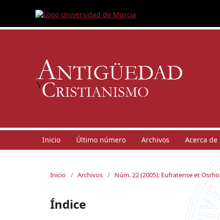
Inicio
Último número
Archivos
Acerca de
Inicio
/
Archivos
/
Núm. 22 (2005): Eufratense et Osrho
Índice