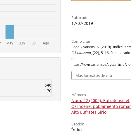
Publicado
17-07-2019
Cómo citar
Egea Vivancos, A. (2019). Índice.
Ant
Cristianismo
, (22), 5–16. Recuperado 
de
https://revistas.um.es/ayc/article/v
Más formatos de cita
646
70
Número
Núm. 22 (2005): Eufratense et
Osrhoene: poblamiento roman
Alto Eúfrates Sirio
Sección
Índice