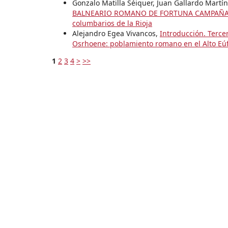
Gonzalo Matilla Séiquer, Juan Gallardo Martí
BALNEARIO ROMANO DE FORTUNA CAMPAÑA 
columbarios de la Rioja
Alejandro Egea Vivancos,
Introducción. Terce
Osrhoene: poblamiento romano en el Alto Eúf
1
2
3
4
>
>>