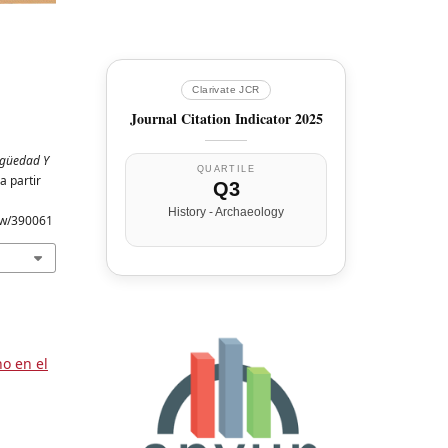
Clarivate JCR
Journal Citation Indicator 2025
igüedad Y
QUARTILE
a partir
Q3
History - Archaeology
iew/390061
o en el