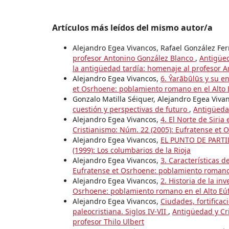
Artículos más leídos del mismo autor/a
Alejandro Egea Vivancos, Rafael González Fer
profesor Antonino González Blanco
,
Antigüed
la antigüedad tardía: homenaje al profesor 
Alejandro Egea Vivancos,
6. Ŷarābūlūs y su 
et Osrhoene: poblamiento romano en el Alto E
Gonzalo Matilla Séiquer, Alejandro Egea Vivan
cuestión y perspectivas de futuro
,
Antigüedad
Alejandro Egea Vivancos,
4. El Norte de Siria
Cristianismo: Núm. 22 (2005): Eufratense et 
Alejandro Egea Vivancos,
EL PUNTO DE PART
(1999): Los columbarios de la Rioja
Alejandro Egea Vivancos,
3. Características d
Eufratense et Osrhoene: poblamiento romano e
Alejandro Egea Vivancos,
2. Historia de la in
Osrhoene: poblamiento romano en el Alto Eúf
Alejandro Egea Vivancos,
Ciudades, fortificac
paleocristiana. Siglos IV-VII
,
Antigüedad y Cri
profesor Thilo Ulbert