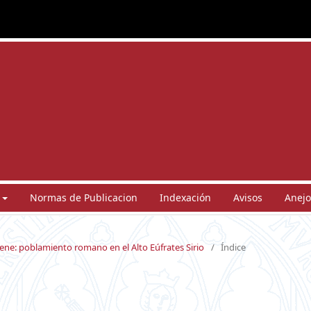
Normas de Publicacion
Indexación
Avisos
Anejo
ene: poblamiento romano en el Alto Eúfrates Sirio
/
Índice