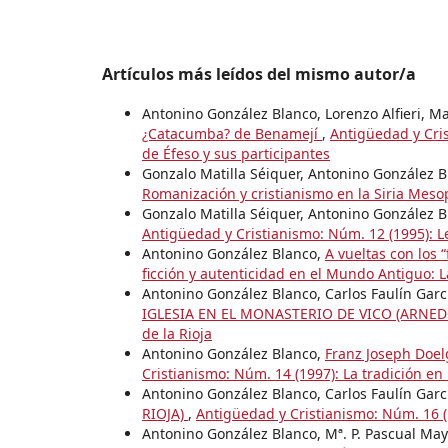
Artículos más leídos del mismo autor/a
Antonino González Blanco, Lorenzo Alfieri, Ma
¿Catacumba? de Benamejí
,
Antigüedad y Cris
de Éfeso y sus participantes
Gonzalo Matilla Séiquer, Antonino González 
Romanización y cristianismo en la Siria Mes
Gonzalo Matilla Séiquer, Antonino González 
Antigüedad y Cristianismo: Núm. 12 (1995): L
Antonino González Blanco,
A vueltas con los 
ficción y autenticidad en el Mundo Antiguo:
Antonino González Blanco, Carlos Faulín Garc
IGLESIA EN EL MONASTERIO DE VICO (ARNED
de la Rioja
Antonino González Blanco,
Franz Joseph Doelge
Cristianismo: Núm. 14 (1997): La tradición en
Antonino González Blanco, Carlos Faulín Garcí
RIOJA)
,
Antigüedad y Cristianismo: Núm. 16 (
Antonino González Blanco, Mª. P. Pascual May