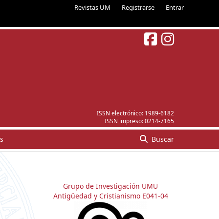
Revistas UM
Registrarse
Entrar
ISSN electrónico:
1989-6182
ISSN impreso:
0214-7165
s
Buscar
Grupo de Investigación UMU
Antigüedad y Cristianismo E041-04