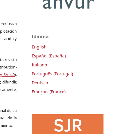
 exclusiva
plotación
Idioma
nicación y
English
Español (España)
ta revista
Italiano
ribution-
Português (Portugal)
y SA 4.0
).
 difundir,
Deutsch
camente,
Français (France)
ginal de su
 URL de la
imiento.