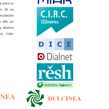
da para su
es de su
irculación
 ello un
y alcance
ica.
Color