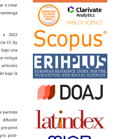
ar o crear
e mantenga
s a 2022
ncia CC by
n bajo una
se incluye
 artículos
án bajo la
Se permite
difundir
pre-print
y/o post-