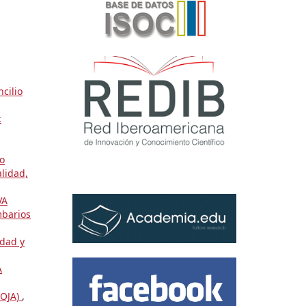
cilio
:
do
lidad,
VA
mbarios
dad y
A
IOJA)
,