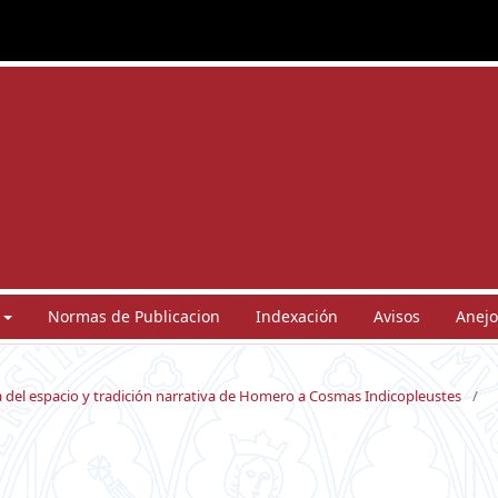
Normas de Publicacion
Indexación
Avisos
Anejo
a del espacio y tradición narrativa de Homero a Cosmas Indicopleustes
/