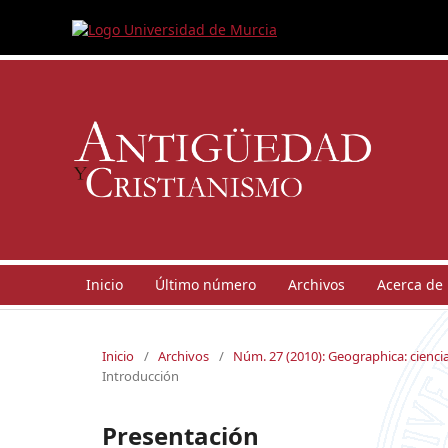
Inicio
Último número
Archivos
Acerca de
Inicio
/
Archivos
/
Núm. 27 (2010): Geographica: cienci
Introducción
Presentación