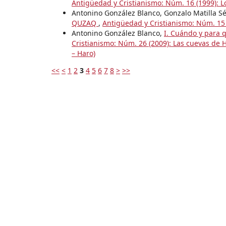
Antigüedad y Cristianismo: Núm. 16 (1999): L
Antonino González Blanco, Gonzalo Matilla S
QUZAQ
,
Antigüedad y Cristianismo: Núm. 15 
Antonino González Blanco,
I. Cuándo y para 
Cristianismo: Núm. 26 (2009): Las cuevas de H
– Haro)
<<
<
1
2
3
4
5
6
7
8
>
>>