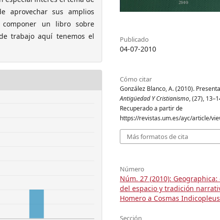
 de aprovechar sus amplios
 componer un libro sobre
 de trabajo aquí tenemos el
Publicado
04-07-2010
Cómo citar
González Blanco, A. (2010). Presenta
Antigüedad Y Cristianismo
, (27), 13–1
Recuperado a partir de
https://revistas.um.es/ayc/article/v
Más formatos de cita
Número
Núm. 27 (2010): Geographica: 
del espacio y tradición narrat
Homero a Cosmas Indicopleus
Sección