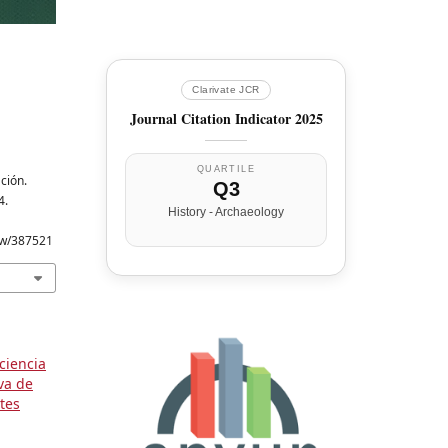
Clarivate JCR
Journal Citation Indicator 2025
QUARTILE
ción.
Q3
4.
History - Archaeology
iew/387521
ciencia
iva de
tes