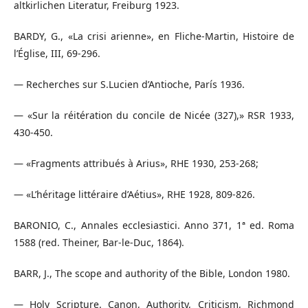
altkirlichen Literatur, Freiburg 1923.
BARDY, G., «La crisi arienne», en Fliche-Martin, Histoire de
l’Église, III, 69-296.
— Recherches sur S.Lucien d’Antioche, París 1936.
— «Sur la réitération du concile de Nicée (327),» RSR 1933,
430-450.
— «Fragments attribués à Arius», RHE 1930, 253-268;
— «L’héritage littéraire d’Aétius», RHE 1928, 809-826.
BARONIO, C., Annales ecclesiastici. Anno 371, 1ª ed. Roma
1588 (red. Theiner, Bar-le-Duc, 1864).
BARR, J., The scope and authority of the Bible, London 1980.
— Holy Scripture. Canon, Authority, Criticism, Richmond