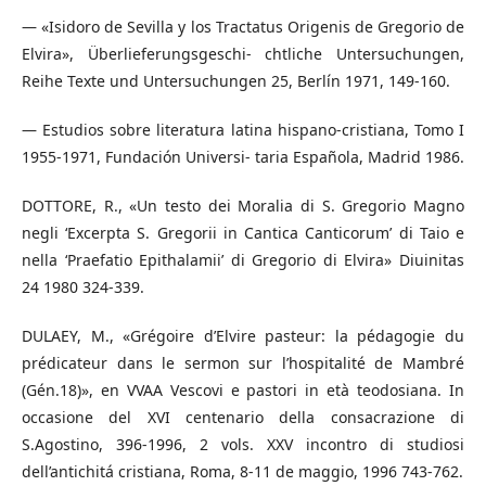
— «Isidoro de Sevilla y los Tractatus Origenis de Gregorio de
Elvira», Überlieferungsgeschi- chtliche Untersuchungen,
Reihe Texte und Untersuchungen 25, Berlín 1971, 149-160.
— Estudios sobre literatura latina hispano-cristiana, Tomo I
1955-1971, Fundación Universi- taria Española, Madrid 1986.
DOTTORE, R., «Un testo dei Moralia di S. Gregorio Magno
negli ‘Excerpta S. Gregorii in Cantica Canticorum’ di Taio e
nella ‘Praefatio Epithalamii’ di Gregorio di Elvira» Diuinitas
24 1980 324-339.
DULAEY, M., «Grégoire d’Elvire pasteur: la pédagogie du
prédicateur dans le sermon sur l’hospitalité de Mambré
(Gén.18)», en VVAA Vescovi e pastori in età teodosiana. In
occasione del XVI centenario della consacrazione di
S.Agostino, 396-1996, 2 vols. XXV incontro di studiosi
dell’antichitá cristiana, Roma, 8-11 de maggio, 1996 743-762.