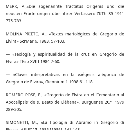
MERK, A.,«Die sogenannte Tractatus Origenis und die
neusten Erörterungen über ihrer Verfasser» ZKTh 35 1911
775-783.
MOLINA PRIETO, A., «Textos mariológicos de Gregorio de
Elvira» ScrMar 6, 1983, 57-103.
— «Teología y espiritualidad de la cruz en Gregorio de
Elvira» TEsp XVIII 1984 7-60.
— «Claves interpretativas en la exégesis alégorica de
Gregorio de Elvira», Giennium 1 1998 61-118.
ROMERO POSE, E., «Gregorio de Elvira en el ‘Comentario al
Apocalipsis’ de s. Beato de Liébana», Burguense 20/1 1979
289-305.
SIMONETTI, M., «La tipologia di Abramo in Gregorio di
Elvira», AFLFC VI, 1985 [1986], 141-143.