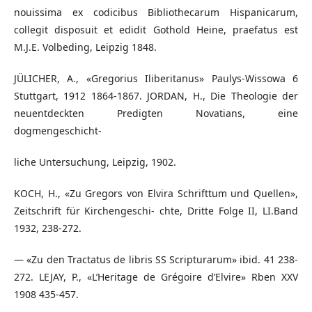
nouissima ex codicibus Bibliothecarum Hispanicarum,
collegit disposuit et edidit Gothold Heine, praefatus est
M.J.E. Volbeding, Leipzig 1848.
JÜLICHER, A., «Gregorius Iliberitanus» Paulys-Wissowa 6
Stuttgart, 1912 1864-1867. JORDAN, H., Die Theologie der
neuentdeckten Predigten Novatians, eine
dogmengeschicht-
liche Untersuchung, Leipzig, 1902.
KOCH, H., «Zu Gregors von Elvira Schrifttum und Quellen»,
Zeitschrift für Kirchengeschi- chte, Dritte Folge II, LI.Band
1932, 238-272.
— «Zu den Tractatus de libris SS Scripturarum» ibid. 41 238-
272. LEJAY, P., «L’Heritage de Grégoire d’Elvire» Rben XXV
1908 435-457.