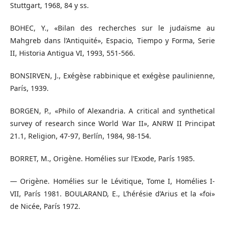
Stuttgart, 1968, 84 y ss.
BOHEC, Y., «Bilan des recherches sur le judaïsme au
Mahgreb dans l’Antiquité», Espacio, Tiempo y Forma, Serie
II, Historia Antigua VI, 1993, 551-566.
BONSIRVEN, J., Exégèse rabbinique et exégèse paulinienne,
París, 1939.
BORGEN, P., «Philo of Alexandria. A critical and synthetical
survey of research since World War II», ANRW II Principat
21.1, Religion, 47-97, Berlín, 1984, 98-154.
BORRET, M., Origène. Homélies sur l’Exode, París 1985.
— Origène. Homélies sur le Lévitique, Tome I, Homélies I-
VII, París 1981. BOULARAND, E., L’hérésie d’Arius et la «foi»
de Nicée, París 1972.