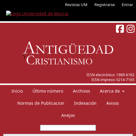
Revistas UM
Registrarse
Entrar
ISSN electrónico:
1989-6182
ISSN impreso:
0214-7165
Inicio
Último número
Archivos
Acerca de
Normas de Publicacion
Indexación
Avisos
Anejos