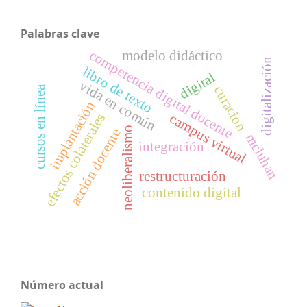
Palabras clave
competencia digital docente
modelo didáctico
digitalización
libro de texto
digital
vida en común
curacion
cursos en línea
implantación
campus virtual
efectos colaterales
neoliberalismo
acción docente
mcluhan
integración
restructuración
contenido digital
Número actual