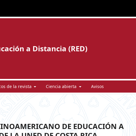
cación a Distancia (RED)
cos de la revista
Ciencia abierta
Avisos
ATINOAMERICANO DE EDUCACIÓN A
 DE LA UNED DE COSTA RICA