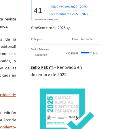
a revista
inos:
es de la
itorial)
moniales
icadas, y
Sello FECYT
.- Renovado en
ión de las
diciembre de 2025
ndicada en
ersidad de
a edición
a licencia
miento-