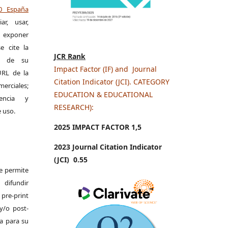
.0 España
r, usar,
exponer
e cite la
JCR Rank
al de su
Impact Factor (IF) and Journal
 URL de la
Citation Indicator (JCI). CATEGORY
merciales;
EDUCATION & EDUCATIONAL
encia y
RESEARCH):
e uso.
2025 IMPACT FACTOR 1
,5
2023 Journal Citation Indicator
(JCI) 0.55
Se permite
difundir
pre-print
y/o post-
da para su