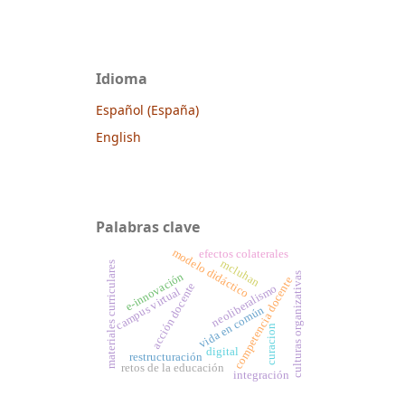
Idioma
Español (España)
English
Palabras clave
modelo didáctico
efectos colaterales
mcluhan
materiales curriculares
e-innovación
culturas organizativas
competencia docente
acción docente
neoliberalismo
campus virtual
vida en común
curacion
digital
restructuración
retos de la educación
integración