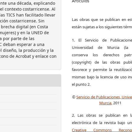
Artículos
nte una década, explicando
el contexto costarricense. Al
as TICS han facilitado llevar
Las obras que se publican en est
ción costarricense. Sin
 brecha digital (en Costa
están sujetas a los siguientes térm
s mujeres) y en la UNED de
 por parte de las
1. El Servicio de Publicacion
IC deban esperar a una
Universidad de Murcia (la ed
diseño, la producción y la
conserva los derechos patri
cono de Acrobat y enlace con
(copyright) de las obras publ
favorece y permite la reutilizac
mismas bajo la licencia de uso i
el punto 2.
©
Servicio de Publicaciones, Univ
Murcia
, 2011
2. Las obras se publican en l
electrónica de la revista bajo un
Creative Commons Reconoci