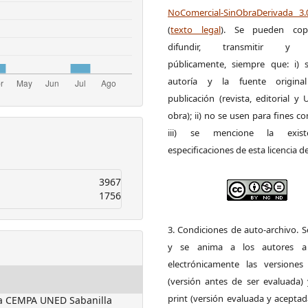
NoComercial-SinObraDerivada 3
(
texto legal
). Se pueden copia
difundir, transmitir y 
públicamente, siempre que: i) s
autoría y la fuente origin
publicación (revista, editorial y
obra); ii) no se usen para fines co
iii) se mencione la exist
especificaciones de esta licencia d
3967
1756
3. Condiciones de auto-archivo. 
y se anima a los autores a 
electrónicamente las versiones 
(versión antes de ser evaluada) 
print (versión evaluada y acepta
ica CEMPA UNED Sabanilla