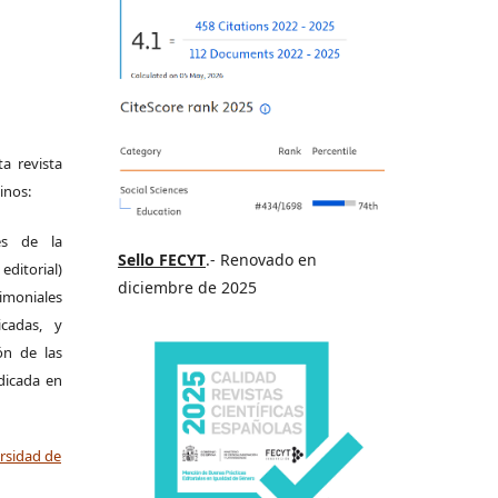
a revista
inos:
es de la
Sello FECYT
.- Renovado en
itorial)
diciembre de 2025
moniales
icadas, y
ión de las
ndicada en
ersidad de