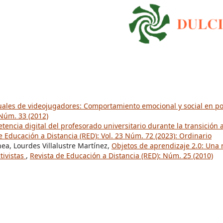
ales de videojugadores: Comportamiento emocional y social en p
 Núm. 33 (2012)
tencia digital del profesorado universitario durante la transición a
e Educación a Distancia (RED): Vol. 23 Núm. 72 (2023): Ordinario
ea, Lourdes Villalustre Martínez,
Objetos de aprendizaje 2.0: Una
tivistas
,
Revista de Educación a Distancia (RED): Núm. 25 (2010)