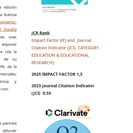
a edición
a licencia
miento-
.0 España
JCR Rank
r, usar,
Impact Factor (IF) and Journal
exponer
Citation Indicator (JCI). CATEGORY
e cite la
EDUCATION & EDUCATIONAL
al de su
RESEARCH):
 URL de la
merciales;
2025 IMPACT FACTOR 1
,5
encia y
2023 Journal Citation Indicator
e uso.
(JCI) 0.55
Se permite
difundir