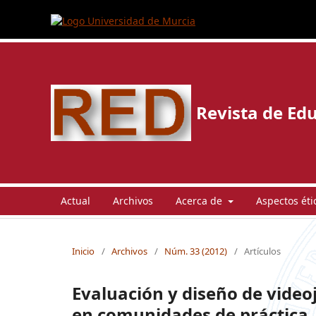
Revista de Edu
Actual
Archivos
Acerca de
Aspectos éti
Inicio
/
Archivos
/
Núm. 33 (2012)
/
Artículos
Evaluación y diseño de video
en comunidades de práctica