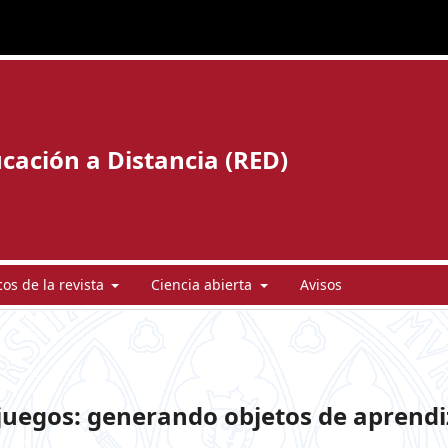
cación a Distancia (RED)
cos de la revista
Ciencia abierta
Avisos
juegos: generando objetos de aprendi