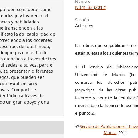
Número
Núm. 33 (2012)
e pueden considerar como
endizaje y favorecen el
Sección
cias y habilidades
Artículos
ue transcienden a las
fiesto la aplicabiblidad de
ofreciendo a los docentes
Las obras que se publican en est
 describe, de igual modo,
deojuegos con el fin de
están sujetas a los siguientes térm
o didáctico a través de tres
lizadas, a su vez, para el
1. El Servicio de Publicacion
, se presentan diferentes
Universidad de Murcia (la ed
uegos, que pueden ser
conserva los derechos patri
su reutilización y
tivas. Compartir e
(copyright) de las obras publ
er lúdico a través de
favorece y permite la reutilizac
ado un gran apoyo y una
mismas bajo la licencia de uso i
el punto 2.
©
Servicio de Publicaciones, Univ
Murcia
, 2011