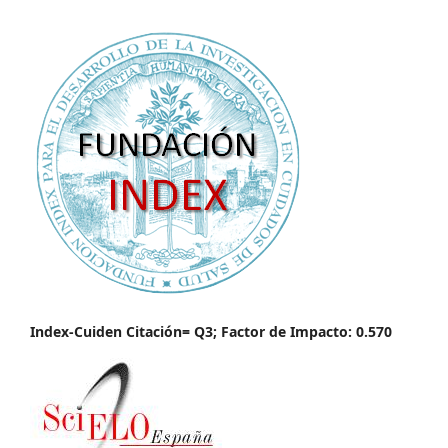
Index-Cuiden Citación= Q3; Factor de Impacto: 0.570