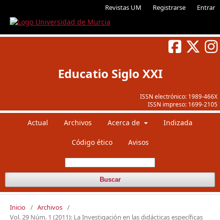
Revistas UM
Registrarse
Entrar
Educatio Siglo XXI
ISSN electrónico:
1989-466X
ISSN impreso:
1699-2105
Actual
Archivos
Acerca de
Indizada
Código ético
Avisos
Buscar
Inicio
/
Archivos
/
Vol. 29 Núm. 1 (2011): La Investigación en las didácticas específicas