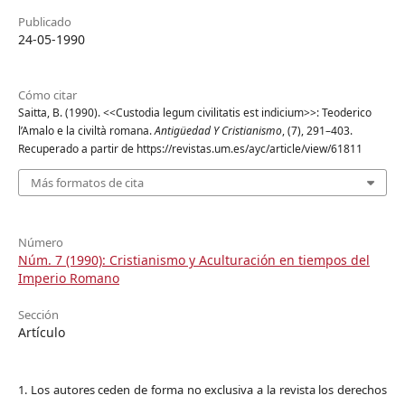
Publicado
24-05-1990
Cómo citar
Saitta, B. (1990). <<Custodia legum civilitatis est indicium>>: Teoderico
l’Amalo e la civiltà romana.
Antigüedad Y Cristianismo
, (7), 291–403.
Recuperado a partir de https://revistas.um.es/ayc/article/view/61811
Más formatos de cita
Número
Núm. 7 (1990): Cristianismo y Aculturación en tiempos del
Imperio Romano
Sección
Artículo
1. Los autores ceden de forma no exclusiva a la revista los derechos