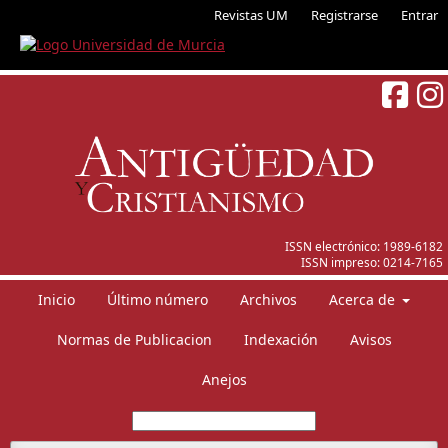
Revistas UM
Registrarse
Entrar
ISSN electrónico:
1989-6182
ISSN impreso:
0214-7165
Inicio
Último número
Archivos
Acerca de
Normas de Publicacion
Indexación
Avisos
Anejos