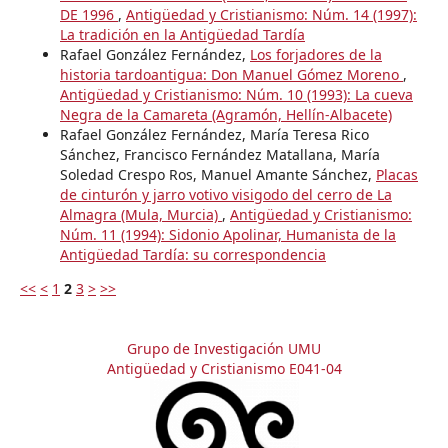
DE 1996
,
Antigüedad y Cristianismo: Núm. 14 (1997):
La tradición en la Antigüedad Tardía
Rafael González Fernández,
Los forjadores de la
historia tardoantigua: Don Manuel Gómez Moreno
,
Antigüedad y Cristianismo: Núm. 10 (1993): La cueva
Negra de la Camareta (Agramón, Hellín-Albacete)
Rafael González Fernández, María Teresa Rico
Sánchez, Francisco Fernández Matallana, María
Soledad Crespo Ros, Manuel Amante Sánchez,
Placas
de cinturón y jarro votivo visigodo del cerro de La
Almagra (Mula, Murcia)
,
Antigüedad y Cristianismo:
Núm. 11 (1994): Sidonio Apolinar, Humanista de la
Antigüedad Tardía: su correspondencia
<<
<
1
2
3
>
>>
Grupo de Investigación UMU
Antigüedad y Cristianismo E041-04