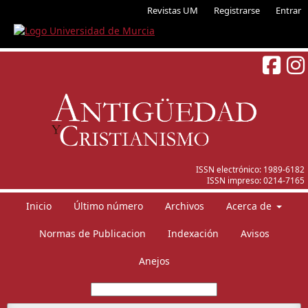
Revistas UM
Registrarse
Entrar
ISSN electrónico:
1989-6182
ISSN impreso:
0214-7165
Inicio
Último número
Archivos
Acerca de
Normas de Publicacion
Indexación
Avisos
Anejos