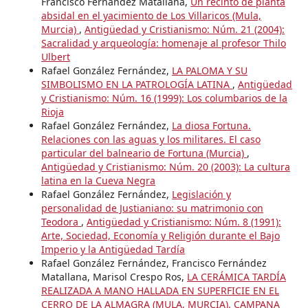
Francisco Fernández Matallana,
Un recinto de planta
absidal en el yacimiento de Los Villaricos (Mula,
Murcia)
,
Antigüedad y Cristianismo: Núm. 21 (2004):
Sacralidad y arqueología: homenaje al profesor Thilo
Ulbert
Rafael González Fernández,
LA PALOMA Y SU
SIMBOLISMO EN LA PATROLOGÍA LATINA
,
Antigüedad
y Cristianismo: Núm. 16 (1999): Los columbarios de la
Rioja
Rafael González Fernández,
La diosa Fortuna.
Relaciones con las aguas y los militares. El caso
particular del balneario de Fortuna (Murcia)
,
Antigüedad y Cristianismo: Núm. 20 (2003): La cultura
latina en la Cueva Negra
Rafael González Fernández,
Legislación y
personalidad de Justianiano: su matrimonio con
Teodora
,
Antigüedad y Cristianismo: Núm. 8 (1991):
Arte, Sociedad, Economía y Religión durante el Bajo
Imperio y la Antigüedad Tardía
Rafael González Fernández, Francisco Fernández
Matallana, Marisol Crespo Ros,
LA CERÁMICA TARDÍA
REALIZADA A MANO HALLADA EN SUPERFICIE EN EL
CERRO DE LA ALMAGRA (MULA, MURCIA). CAMPANA