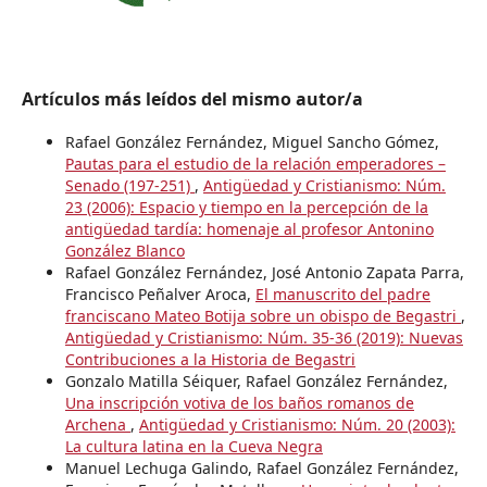
Artículos más leídos del mismo autor/a
Rafael González Fernández, Miguel Sancho Gómez,
Pautas para el estudio de la relación emperadores –
Senado (197-251)
,
Antigüedad y Cristianismo: Núm.
23 (2006): Espacio y tiempo en la percepción de la
antigüedad tardía: homenaje al profesor Antonino
González Blanco
Rafael González Fernández, José Antonio Zapata Parra,
Francisco Peñalver Aroca,
El manuscrito del padre
franciscano Mateo Botija sobre un obispo de Begastri
,
Antigüedad y Cristianismo: Núm. 35-36 (2019): Nuevas
Contribuciones a la Historia de Begastri
Gonzalo Matilla Séiquer, Rafael González Fernández,
Una inscripción votiva de los baños romanos de
Archena
,
Antigüedad y Cristianismo: Núm. 20 (2003):
La cultura latina en la Cueva Negra
Manuel Lechuga Galindo, Rafael González Fernández,