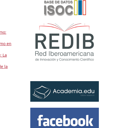
smo:
smo en
: La
e la