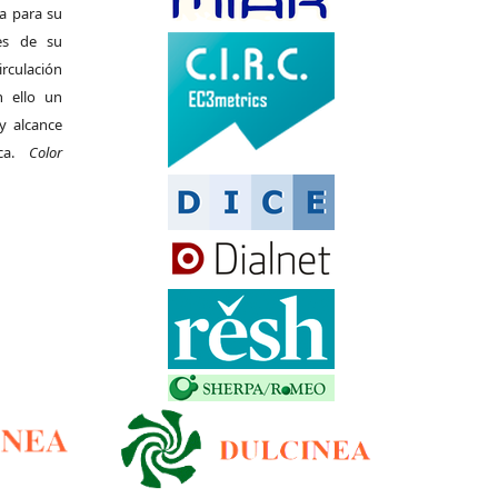
da para su
es de su
irculación
 ello un
y alcance
ica.
Color