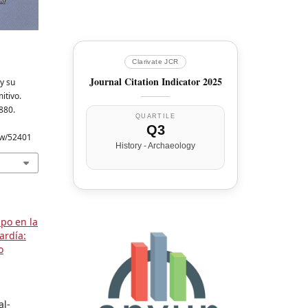
Clarivate JCR
Journal Citation Indicator 2025
y su
itivo.
–880.
QUARTILE
Q3
iew/52401
History - Archaeology
mpo en la
ardía:
o
al-