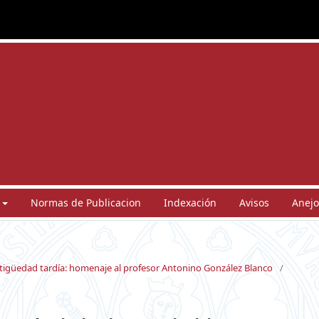
Normas de Publicacion
Indexación
Avisos
Anejo
antigüedad tardía: homenaje al profesor Antonino González Blanco
/