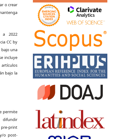
ar o crear
e mantenga
s a 2022
ncia CC by
n bajo una
se incluye
 artículos
án bajo la
Se permite
difundir
pre-print
y/o post-