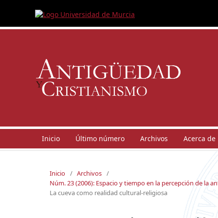
Inicio
Último número
Archivos
Acerca de
Inicio
/
Archivos
/
Núm. 23 (2006): Espacio y tiempo en la percepción de la 
La cueva como realidad cultural-religiosa