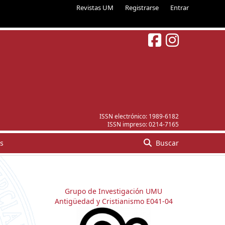
Revistas UM
Registrarse
Entrar
ISSN electrónico:
1989-6182
ISSN impreso:
0214-7165
s
Buscar
Grupo de Investigación UMU
Antigüedad y Cristianismo E041-04