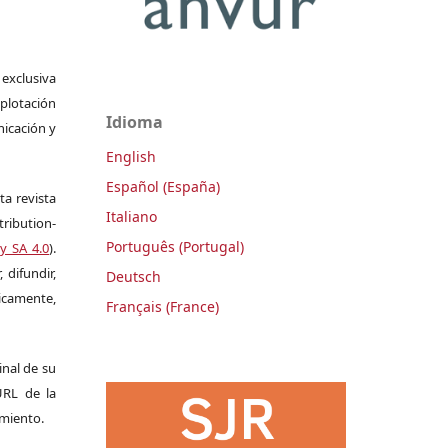
 exclusiva
plotación
Idioma
nicación y
English
Español (España)
ta revista
Italiano
ribution-
Português (Portugal)
y SA 4.0
).
 difundir,
Deutsch
camente,
Français (France)
ginal de su
 URL de la
imiento.