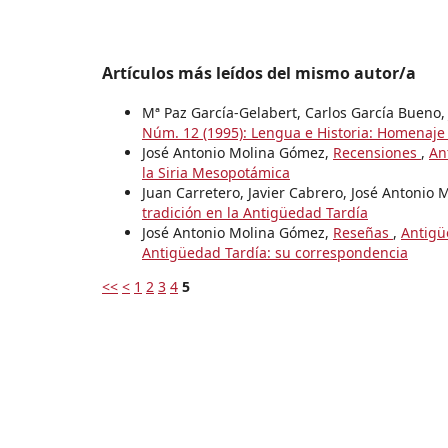
Artículos más leídos del mismo autor/a
Mª Paz García-Gelabert, Carlos García Bueno
Núm. 12 (1995): Lengua e Historia: Homenaje 
José Antonio Molina Gómez,
Recensiones
,
An
la Siria Mesopotámica
Juan Carretero, Javier Cabrero, José Antonio
tradición en la Antigüedad Tardía
José Antonio Molina Gómez,
Reseñas
,
Antigü
Antigüedad Tardía: su correspondencia
<<
<
1
2
3
4
5