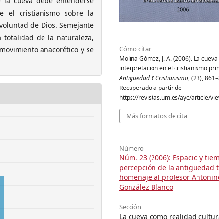
 de la cueva debe entenderse
e el cristianismo sobre la
voluntad de Dios. Semejante
 totalidad de la naturaleza,
Cómo citar
movimiento anacorético y se
Molina Gómez, J. A. (2006). La cueva 
interpretación en el cristianismo prim
Antigüedad Y Cristianismo
, (23), 861
Recuperado a partir de
https://revistas.um.es/ayc/article/v
Más formatos de cita
Número
Núm. 23 (2006): Espacio y tie
percepción de la antigüedad t
homenaje al profesor Antonin
González Blanco
Sección
La cueva como realidad cultur