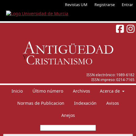
Revistas UM
Registrarse
Entrar
ISSN electrónico:
1989-6182
ISSN impreso:
0214-7165
Inicio
Último número
Archivos
Acerca de
Normas de Publicacion
Indexación
Avisos
Anejos