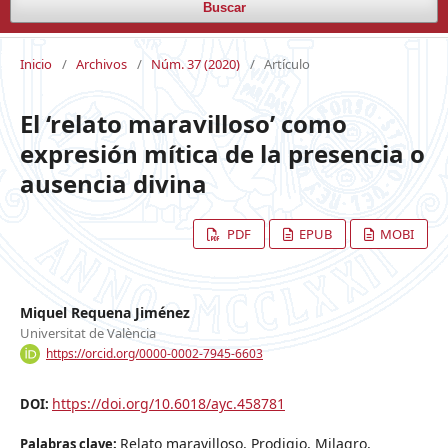
Buscar
Inicio
/
Archivos
/
Núm. 37 (2020)
/
Artículo
El ‘relato maravilloso’ como
expresión mítica de la presencia o
ausencia divina
PDF
EPUB
MOBI
Miquel Requena Jiménez
Universitat de València
https://orcid.org/0000-0002-7945-6603
https://doi.org/10.6018/ayc.458781
DOI:
Relato maravilloso, Prodigio, Milagro,
Palabras clave: