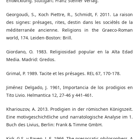
Entwicklung. Stuttgart: Franz Steiner Verlag.
Georgoudi, S., Koch Piettre, R., Schmidt, F. 2011. La raison
des signes: présages, rites, destin dans les sociétés de la
méditerranée ancienne. Religions in the Graeco-Roman
world, 174. Leiden-Boston: Brill.
Giordano, O. 1983. Religiosidad popular en la Alta Edad
Media. Madrid: Gredos.
Grimal, P. 1989. Tacite et les présages. REL 67, 170-178.
Jiménez Delgado, J. 1961, Importancia de los prodigios en
Tito Livio. Helmantica 12, 27-46 y 441-461.
Khariouzov, A. 2013. Prodigien in der römischen Königszeit.
Eine motivgeschichtliche und narratologische Analyse im 1.
Buch des Livius, Berlin: Frank & Timme GmbH.
Kirk, G.S. y Raven, J. E. 1966. The presocratic philosophers. A