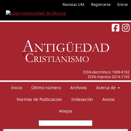
Revistas UM
Registrarse
Entrar
ISSN electrónico:
1989-6182
ISSN impreso:
0214-7165
Inicio
Último número
Archivos
Acerca de
Normas de Publicacion
Indexación
Avisos
Anejos