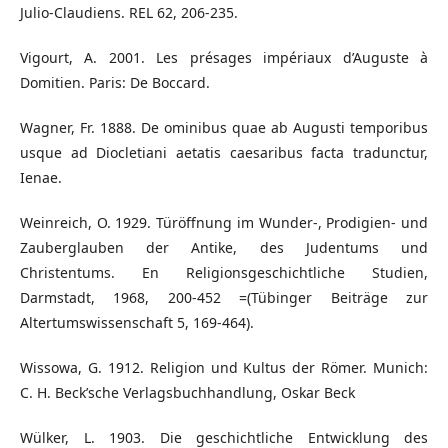
Julio-Claudiens. REL 62, 206-235.
Vigourt, A. 2001. Les présages impériaux d’Auguste à
Domitien. Paris: De Boccard.
Wagner, Fr. 1888. De ominibus quae ab Augusti temporibus
usque ad Diocletiani aetatis caesaribus facta tradunctur,
Ienae.
Weinreich, O. 1929. Türöffnung im Wunder-, Prodigien- und
Zauberglauben der Antike, des Judentums und
Christentums. En Religionsgeschichtliche Studien,
Darmstadt, 1968, 200-452 =(Tübinger Beiträge zur
Altertumswissenschaft 5, 169-464).
Wissowa, G. 1912. Religion und Kultus der Römer. Munich:
C. H. Beck’sche Verlagsbuchhandlung, Oskar Beck
Wülker, L. 1903. Die geschichtliche Entwicklung des