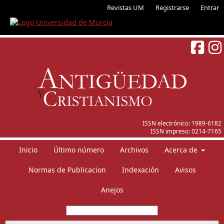
Revistas UM
Registrarse
Entrar
ISSN electrónico:
1989-6182
ISSN impreso:
0214-7165
Inicio
Último número
Archivos
Acerca de
Normas de Publicacion
Indexación
Avisos
Anejos