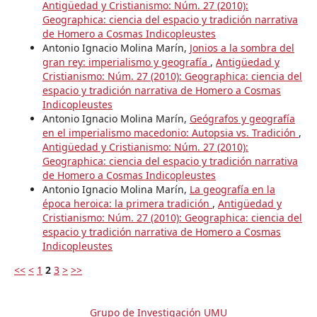
Antigüedad y Cristianismo: Núm. 27 (2010):
Geographica: ciencia del espacio y tradición narrativa
de Homero a Cosmas Indicopleustes
Antonio Ignacio Molina Marín,
Jonios a la sombra del
gran rey: imperialismo y geografía
,
Antigüedad y
Cristianismo: Núm. 27 (2010): Geographica: ciencia del
espacio y tradición narrativa de Homero a Cosmas
Indicopleustes
Antonio Ignacio Molina Marín,
Geógrafos y geografía
en el imperialismo macedonio: Autopsia vs. Tradición
,
Antigüedad y Cristianismo: Núm. 27 (2010):
Geographica: ciencia del espacio y tradición narrativa
de Homero a Cosmas Indicopleustes
Antonio Ignacio Molina Marín,
La geografía en la
época heroica: la primera tradición
,
Antigüedad y
Cristianismo: Núm. 27 (2010): Geographica: ciencia del
espacio y tradición narrativa de Homero a Cosmas
Indicopleustes
<<
<
1
2
3
>
>>
Grupo de Investigación UMU