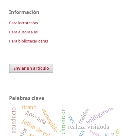
Información
Para lectores/as
Para autores/as
Para bibliotecarios/as
Enviar un artículo
Palabras clave
tirano
wildigernus
traidor
atanagildo
acueducto
chronicon
gosvinta
rex
julián de toledo
realeza visigoda
jonios
sunna