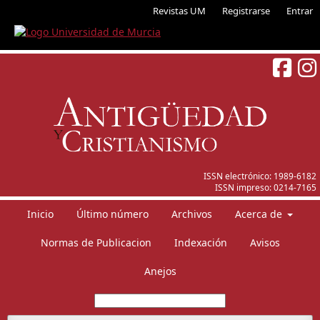
Revistas UM
Registrarse
Entrar
ISSN electrónico:
1989-6182
ISSN impreso:
0214-7165
Inicio
Último número
Archivos
Acerca de
Normas de Publicacion
Indexación
Avisos
Anejos