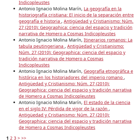
Indicopleustes
Antonio Ignacio Molina Marín,
La geografía en la
historiografía cristiana: El inicio de la separación entre
geografía e historia
,
Antigüedad y Cristianismo: Núm.
27 (2010): Geographica: ciencia del espacio y tradición
narrativa de Homero a Cosmas Indicopleustes
Antonio Ignacio Molina Marín,
Itinerarios romanos: La
tabula peutingeriana
,
Antigüedad y Cristianismo:
Núm. 27 (2010): Geographica: ciencia del espacio y
tradición narrativa de Homero a Cosmas
Indicopleustes
Antonio Ignacio Molina Marín,
Geografía etnográfica e
histórica en los historiadores del imperio romano
,
Antigüedad y Cristianismo: Núm. 27 (2010):
Geographica: ciencia del espacio y tradición narrativa
de Homero a Cosmas Indicopleustes
Antonio Ignacio Molina Marín,
El estado de la ciencia
en el siglo IV: Pérdida de vigor de la razón
,
Antigüedad y Cristianismo: Núm. 27 (2010):
Geographica: ciencia del espacio y tradición narrativa
de Homero a Cosmas Indicopleustes
1
2
3
>
>>