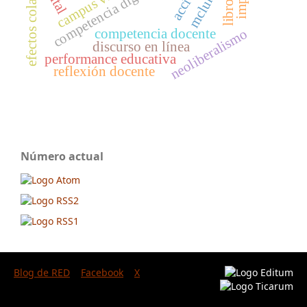
competencia digital docente
efectos colaterales
campus virtual
mcluhan
neoliberalismo
competencia docente
discurso en línea
performance educativa
reflexión docente
Número actual
Blog de RED
Facebook
X