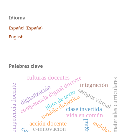
Idioma
Español (España)
English
Palabras clave
competencia digital docente
culturas docentes
materiales curriculares
integración
competencia docente
digitalización
campus virtual
libro de texto
modelo didáctico
clase invertida
vida en común
digital
mcluhan
acción docente
e-innovación