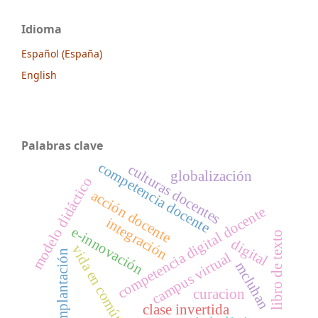
Idioma
Español (España)
English
Palabras clave
competencia docente
culturas docentes
globalización
modelo didáctico
acción docente
competencia digital docente
integración
e-innovación
libro de texto
digital
vida en común
implantación
campus virtual
mcluhan
curacion
clase invertida