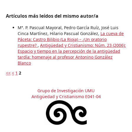
Artículos más leídos del mismo autor/a
Mª. P. Pascual Mayoral, Pedro García Ruíz, José Luis
Cinca Martínez, Hilario Pascual González,
La cueva de
Páceta: Castro Bilibio (La Rioja) – ¿Un oratorio
rupestre?
,
Antigüedad y Cristianismo: Núm. 23 (2006):
Espacio y tiempo en la percepción de la antigüedad
tardía: homenaje al profesor Antonino González
Blanco
<<
<
1
2
Grupo de Investigación UMU
Antigüedad y Cristianismo E041-04