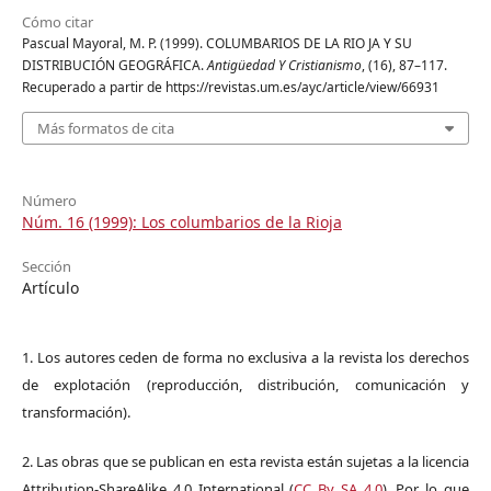
Cómo citar
Pascual Mayoral, M. P. (1999). COLUMBARIOS DE LA RIO JA Y SU
DISTRIBUCIÓN GEOGRÁFICA.
Antigüedad Y Cristianismo
, (16), 87–117.
Recuperado a partir de https://revistas.um.es/ayc/article/view/66931
Más formatos de cita
Número
Núm. 16 (1999): Los columbarios de la Rioja
Sección
Artículo
1. Los autores ceden de forma no exclusiva a la revista los derechos
de explotación (reproducción, distribución, comunicación y
transformación).
2. Las obras que se publican en esta revista están sujetas a la licencia
Attribution-ShareAlike 4.0 International (
CC By SA 4.0
). Por lo que