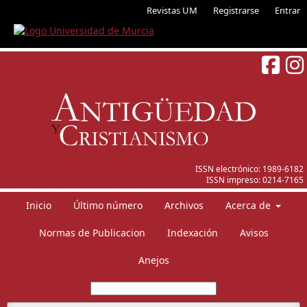
Revistas UM
Registrarse
Entrar
ISSN electrónico:
1989-6182
ISSN impreso:
0214-7165
Inicio
Último número
Archivos
Acerca de
Normas de Publicacion
Indexación
Avisos
Anejos