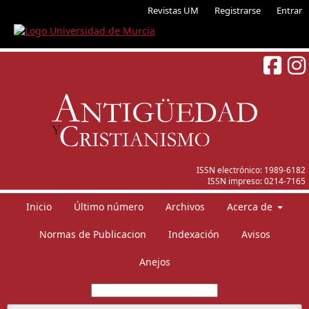
Revistas UM
Registrarse
Entrar
ISSN electrónico:
1989-6182
ISSN impreso:
0214-7165
Inicio
Último número
Archivos
Acerca de
Normas de Publicacion
Indexación
Avisos
Anejos