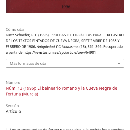
Cómo citar
Kurtz Schaefer, G. F. (1996). PRUEBAS FOTOGRÁFICAS PARA EL REGISTRO
DE LOS TEXTOS PINTADOS DE CUEVA NEGRA, SEPTIEMBRE DE 1985 Y
FEBRERO DE 1986.
Antigüedad Y Cristianismo
, (13), 361–366. Recuperado
a partir de https://revistas.um.es/ayc/article/view/64981
Más formatos de cita
Número
Núm. 13 (1996): El balneario romano y la Cueva Negra de
Fortuna (Murcia)
Sección
Artículo
1. Los autores ceden de forma no exclusiva a la revista los derechos