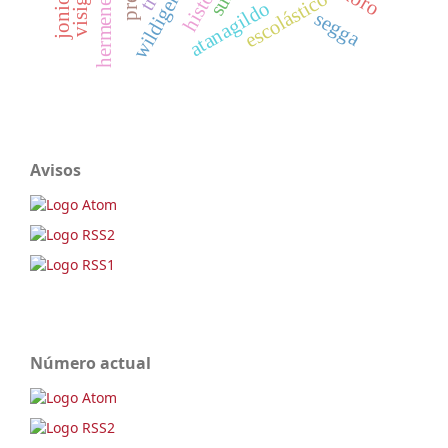
hermenegildo
wildigernus
jonios
escolástico
atanagildo
segga
Avisos
Número actual