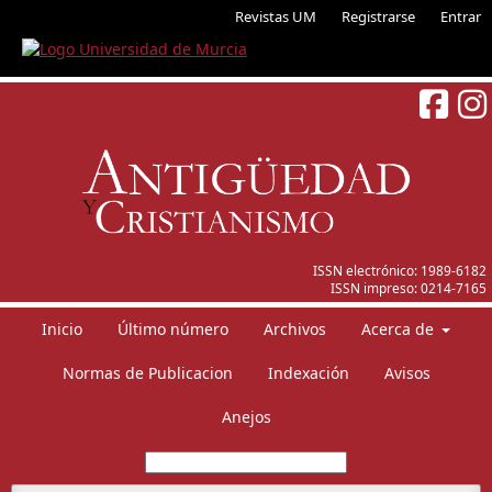
Revistas UM
Registrarse
Entrar
ISSN electrónico:
1989-6182
ISSN impreso:
0214-7165
Inicio
Último número
Archivos
Acerca de
Normas de Publicacion
Indexación
Avisos
Anejos