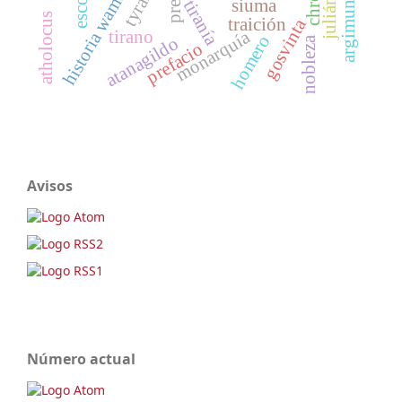
historia wambae regis
argimundo
siuma
tiranía
atholocus
traición
gosvinta
monarquía
tirano
homero
atanagildo
nobleza
prefacio
Avisos
Número actual