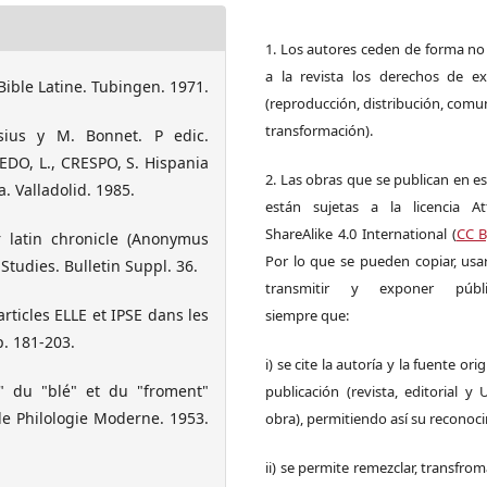
1. Los autores ceden de forma no
a la revista los derechos de ex
 Bible Latine. Tubingen. 1971.
(reproducción, distribución, comu
transformación).
ius y M. Bonnet. P edic.
DO, L., CRESPO, S. Hispania
2. Las obras que se publican en es
a. Valladolid. 1985.
están sujetas a la licencia Att
ShareAlike 4.0 International (
CC B
 latin chronicle (Anonymus
Por lo que se pueden copiar, usar,
 Studies. Bulletin Suppl. 36.
transmitir y exponer públi
rticles ELLE et IPSE dans les
siempre que:
. 181-203.
i) se cite la autoría y la fuente ori
" du "blé" et du "froment"
publicación (revista, editorial y
de Philologie Moderne. 1953.
obra), permitiendo así su reconoc
ii) se permite remezclar, transfrom