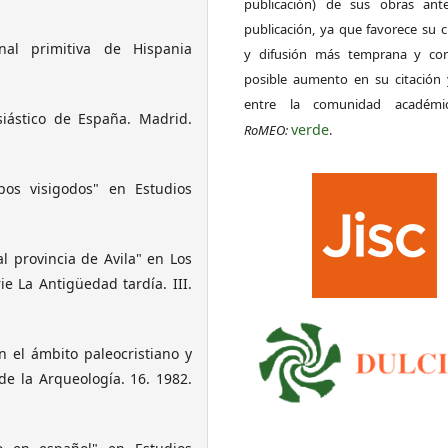
publicación) de sus obras ant
publicación, ya que favorece su c
al primitiva de Hispania
y difusión más temprana y con
posible aumento en su citación 
entre la comunidad académ
siástico de España. Madrid.
verde
RoMEO:
.
pos visigodos" en Estudios
l provincia de Avila" en Los
rie La Antigüedad tardía. III.
 el ámbito paleocristiano y
de la Arqueología. 16. 1982.