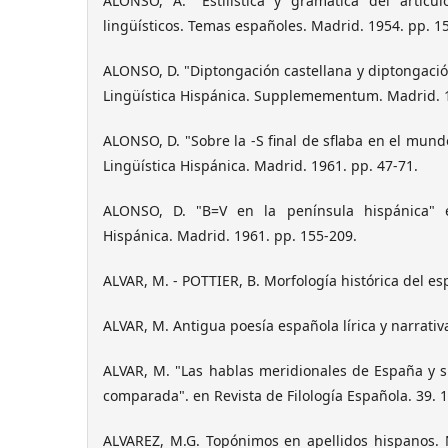
ALONSO, A. "Estilística y gramática del artícu
lingüísticos. Temas españoles. Madrid. 1954. pp. 1
ALONSO, D. "Diptongación castellana y diptongaci
Lingüística Hispánica. Supplemementum. Madrid. 1
ALONSO, D. "Sobre la -S final de sflaba en el mund
Lingüística Hispánica. Madrid. 1961. pp. 47-71.
ALONSO, D. "B=V en la península hispánica" e
Hispánica. Madrid. 1961. pp. 155-209.
ALVAR, M. - POTTIER, B. Morfología histórica del es
ALVAR, M. Antigua poesía española lírica y narrativ
ALVAR, M. "Las hablas meridionales de España y su
comparada". en Revista de Filología Española. 39. 1
ALVAREZ, M.G. Topónimos en apellidos hispanos. 