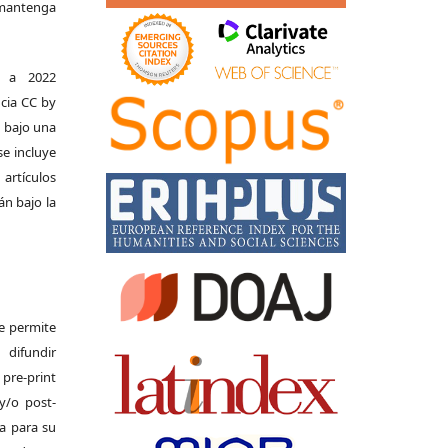
e mantenga
s a 2022
ncia CC by
n bajo una
se incluye
 artículos
án bajo la
Se permite
difundir
pre-print
y/o post-
da para su