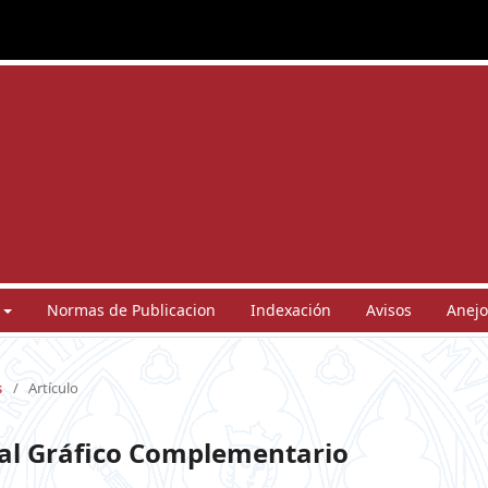
Normas de Publicacion
Indexación
Avisos
Anejo
s
/
Artículo
rial Gráfico Complementario