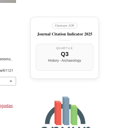
Clarivate JCR
Journal Citation Indicator 2025
QUARTILE
Q3
ianismo
,
History - Archaeology
iew/61121
sigodas