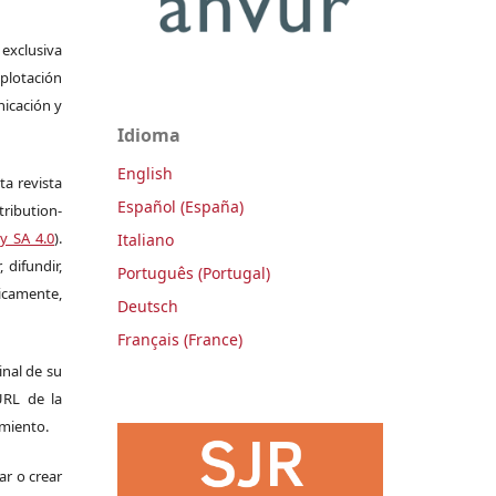
 exclusiva
plotación
nicación y
Idioma
English
ta revista
Español (España)
ribution-
y SA 4.0
).
Italiano
 difundir,
Português (Portugal)
camente,
Deutsch
Français (France)
ginal de su
 URL de la
imiento.
ar o crear