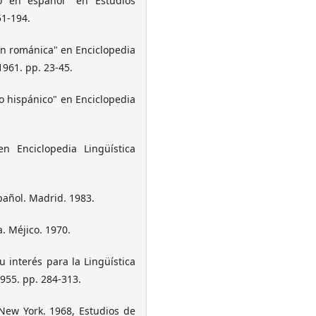
lo en español" en Estudios
51-194.
ón románica" en Enciclopedia
961. pp. 23-45.
o hispánico" en Enciclopedia
n Enciclopedia Lingüística
pañol. Madrid. 1983.
a. Méjico. 1970.
 interés para la Lingüística
955. pp. 284-313.
New York. 1968, Estudios de