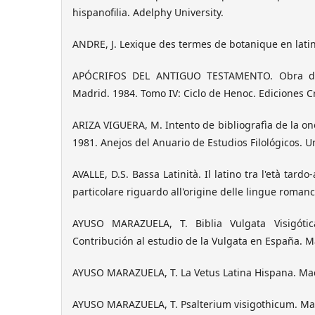
hispanofilia. Adelphy University.
ANDRE, J. Lexique des termes de botanique en latin.
APÓCRIFOS DEL ANTIGUO TESTAMENTO. Obra dir
Madrid. 1984. Tomo IV: Ciclo de Henoc. Ediciones C
ARIZA VIGUERA, M. Intento de bibliografìa de la on
1981. Anejos del Anuario de Estudios Filológicos. 
AVALLE, D.S. Bassa Latinità. Il latino tra l'età tard
particolare riguardo all'origine delle lingue romance
AYUSO MARAZUELA, T. Biblia Vulgata Visigótic
Contribución al estudio de la Vulgata en España. Ma
AYUSO MARAZUELA, T. La Vetus Latina Hispana. Madri
AYUSO MARAZUELA, T. Psalterium visigothicum. Ma