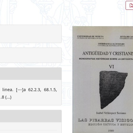
nea. [---]a 62.2.3, 68.1.5,
8 (...)