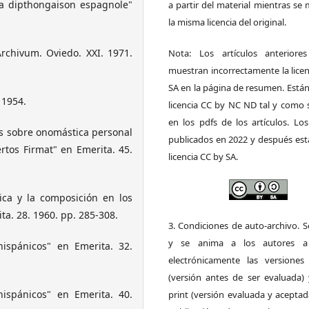
a dipthongaison espagnole"
a partir del material mientras s
la misma licencia del original.
rchivum. Oviedo. XXI. 1971.
Nota: Los artículos anteriore
muestran incorrectamente la lice
SA en la página de resumen. Está
 1954.
licencia CC by NC ND tal y como 
en los pdfs de los artículos. Los
os sobre onomástica personal
publicados en 2022 y después est
tos Firmat" en Emerita. 45.
licencia CC by SA.
ca y la composición en los
a. 28. 1960. pp. 285-308.
3. Condiciones de auto-archivo. 
y se anima a los autores a 
ispánicos" en Emerita. 32.
electrónicamente las versiones 
(versión antes de ser evaluada) 
ispánicos" en Emerita. 40.
print (versión evaluada y acepta