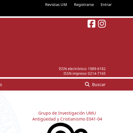
Revistas UM
Registrarse
Entrar
ISSN electrónico:
1989-6182
ISSN impreso:
0214-7165
s
Buscar
Grupo de Investigación UMU
Antigüedad y Cristianismo E041-04