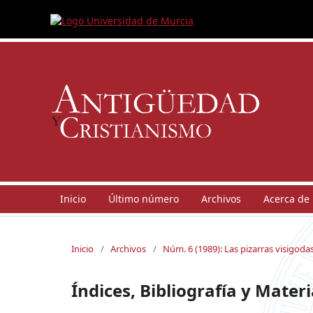
Inicio
Último número
Archivos
Acerca de
Inicio
/
Archivos
/
Núm. 6 (1989): Las pizarras visigoda
Índices, Bibliografía y Mate