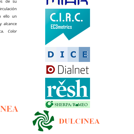
es de su
irculación
 ello un
y alcance
ica.
Color