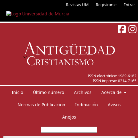
Revistas UM
Registrarse
Entrar
ISSN electrónico:
1989-6182
ISSN impreso:
0214-7165
Inicio
Último número
Archivos
Acerca de
Normas de Publicacion
Indexación
Avisos
Anejos