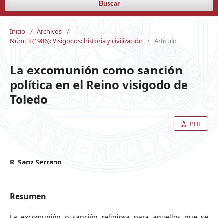
Buscar
Inicio
/
Archivos
/
Núm. 3 (1986): Visigodos: historia y civilización
/
Artículo
La excomunión como sanción
política en el Reino visigodo de
Toledo
PDF
R. Sanz Serrano
Resumen
La excomunión o sanción religiosa para aquellos que se