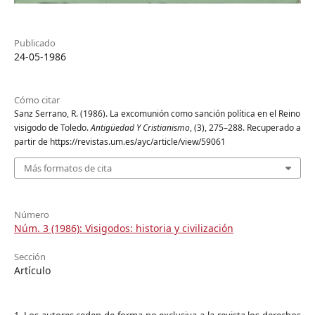
Publicado
24-05-1986
Cómo citar
Sanz Serrano, R. (1986). La excomunión como sanción política en el Reino
visigodo de Toledo.
Antigüedad Y Cristianismo
, (3), 275–288. Recuperado a
partir de https://revistas.um.es/ayc/article/view/59061
Más formatos de cita
Número
Núm. 3 (1986): Visigodos: historia y civilización
Sección
Artículo
1. Los autores ceden de forma no exclusiva a la revista los derechos