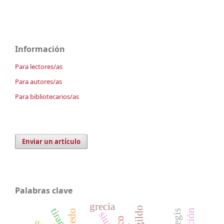
Información
Para lectores/as
Para autores/as
Para bibliotecarios/as
Enviar un artículo
Palabras clave
grecia
tirano
traición
siuma