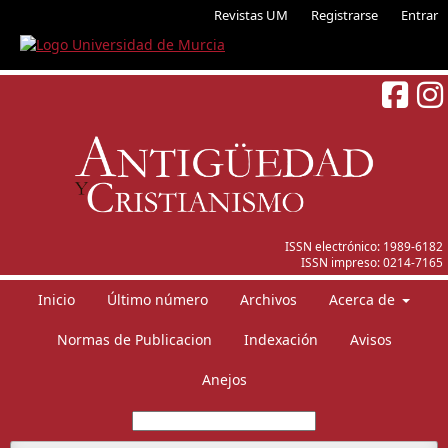
Revistas UM
Registrarse
Entrar
ISSN electrónico:
1989-6182
ISSN impreso:
0214-7165
Inicio
Último número
Archivos
Acerca de
Normas de Publicacion
Indexación
Avisos
Anejos