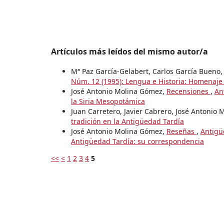
Artículos más leídos del mismo autor/a
Mª Paz García-Gelabert, Carlos García Bueno
Núm. 12 (1995): Lengua e Historia: Homenaje 
José Antonio Molina Gómez,
Recensiones
,
An
la Siria Mesopotámica
Juan Carretero, Javier Cabrero, José Antonio
tradición en la Antigüedad Tardía
José Antonio Molina Gómez,
Reseñas
,
Antigü
Antigüedad Tardía: su correspondencia
<<
<
1
2
3
4
5