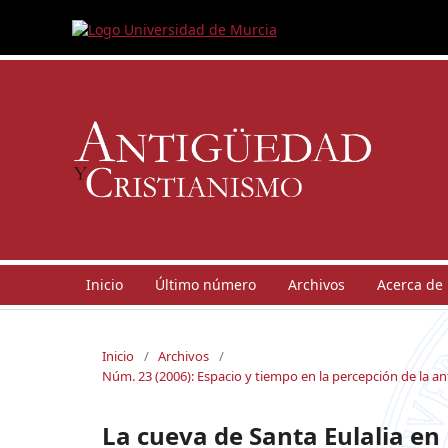
Inicio
Último número
Archivos
Acerca de
Inicio
/
Archivos
/
Núm. 23 (2006): Espacio y tiempo en la percepción de la 
La cueva de Santa Eulalia en L