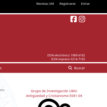
Revistas UM
Registrarse
Entrar
ISSN electrónico:
1989-6182
ISSN impreso:
0214-7165
s
Buscar
ato
Grupo de Investigación UMU
Antigüedad y Cristianismo E041-04