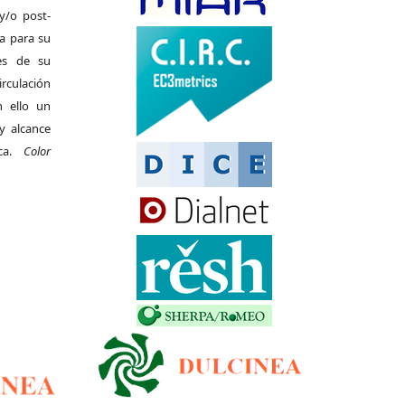
y/o post-
da para su
es de su
irculación
 ello un
y alcance
ica.
Color