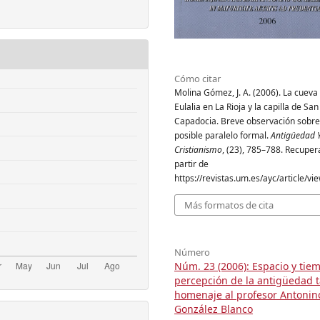
Cómo citar
Molina Gómez, J. A. (2006). La cueva
Eulalia en La Rioja y la capilla de San
Capadocia. Breve observación sobre
posible paralelo formal.
Antigüedad 
Cristianismo
, (23), 785–788. Recuper
partir de
https://revistas.um.es/ayc/article/v
Más formatos de cita
Número
Núm. 23 (2006): Espacio y tie
percepción de la antigüedad t
homenaje al profesor Antonin
González Blanco