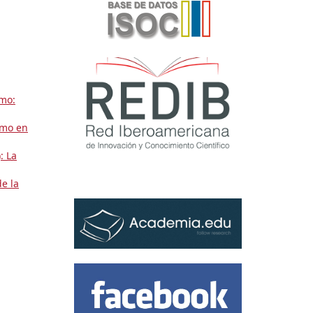
smo:
smo en
: La
e la