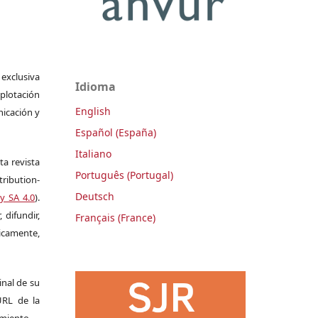
 exclusiva
Idioma
plotación
English
nicación y
Español (España)
Italiano
ta revista
Português (Portugal)
ribution-
Deutsch
y SA 4.0
).
 difundir,
Français (France)
camente,
ginal de su
 URL de la
imiento.