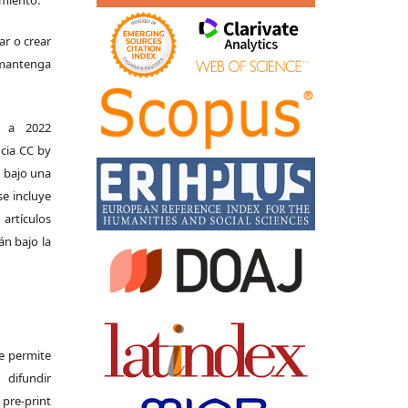
ar o crear
e mantenga
s a 2022
ncia CC by
n bajo una
se incluye
 artículos
án bajo la
Se permite
difundir
pre-print