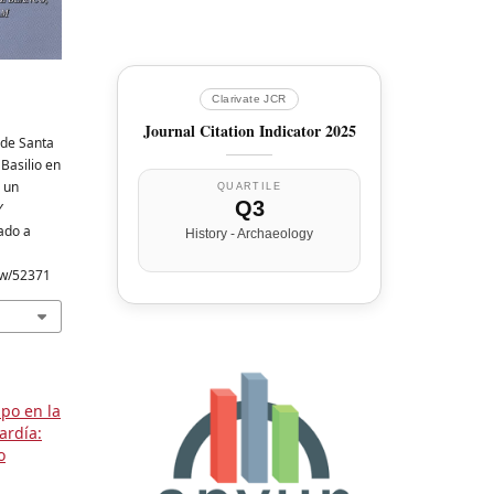
Clarivate JCR
Journal Citation Indicator 2025
 de Santa
 Basilio en
 un
QUARTILE
Q3
Y
ado a
History - Archaeology
iew/52371
mpo en la
ardía:
o