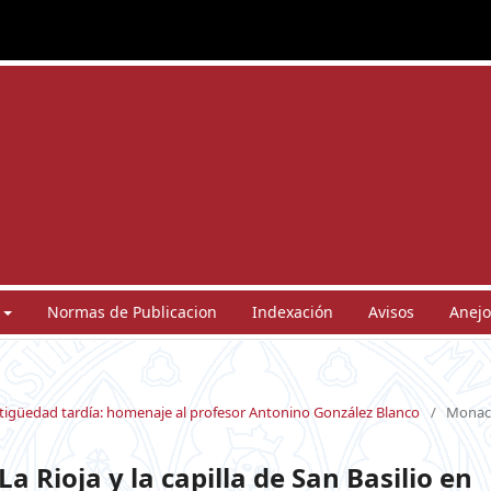
Normas de Publicacion
Indexación
Avisos
Anejo
antigüedad tardía: homenaje al profesor Antonino González Blanco
/
Monac
a Rioja y la capilla de San Basilio en