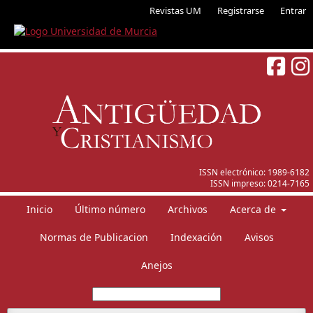
Revistas UM
Registrarse
Entrar
ISSN electrónico:
1989-6182
ISSN impreso:
0214-7165
Inicio
Último número
Archivos
Acerca de
Normas de Publicacion
Indexación
Avisos
Anejos