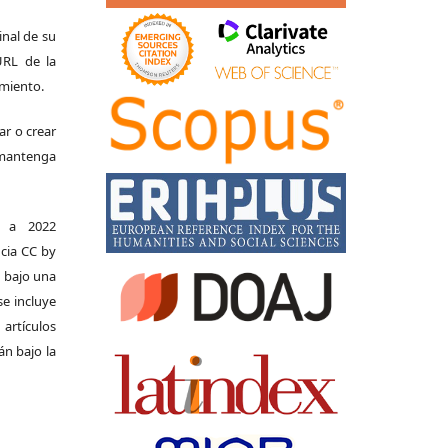
ginal de su
 URL de la
imiento.
ar o crear
e mantenga
s a 2022
ncia CC by
n bajo una
se incluye
 artículos
án bajo la