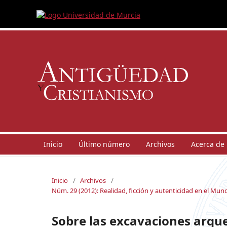
Inicio
Último número
Archivos
Acerca de
Inicio
/
Archivos
/
Núm. 29 (2012): Realidad, ficción y autenticidad en el M
Sobre las excavaciones arqu