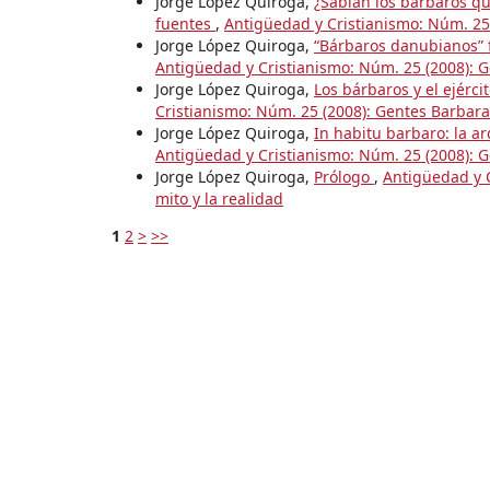
Jorge López Quiroga,
¿Sabían los bárbaros qu
fuentes
,
Antigüedad y Cristianismo: Núm. 25 
Jorge López Quiroga,
“Bárbaros danubianos” f
Antigüedad y Cristianismo: Núm. 25 (2008): Ge
Jorge López Quiroga,
Los bárbaros y el ejérc
Cristianismo: Núm. 25 (2008): Gentes Barbarae
Jorge López Quiroga,
In habitu barbaro: la a
Antigüedad y Cristianismo: Núm. 25 (2008): Ge
Jorge López Quiroga,
Prólogo
,
Antigüedad y C
mito y la realidad
1
2
>
>>