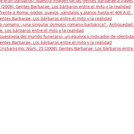
e eran bárbaros? Nuestra imagen de las gentes barbarae a través 
(2008): Gentes Barbarae. Los bárbaros entre el mito y la realidad
rente a Roma: godos, suevos, vándalos y alanos hasta el 406 A.D.
,
ntes Barbarae. Los bárbaros entre el mito y la realidad
ito romano: ¿una singular ósmosis romano-barbárica?
,
Antigüedad 
. Los bárbaros entre el mito y la realidad
rqueología del mundo funerario, un equívoco indicador de identid
ntes Barbarae. Los bárbaros entre el mito y la realidad
ristianismo: Núm. 25 (2008): Gentes Barbarae. Los bárbaros entre 