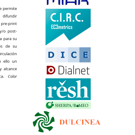
Se permite
difundir
pre-print
y/o post-
da para su
es de su
irculación
 ello un
y alcance
ica.
Color