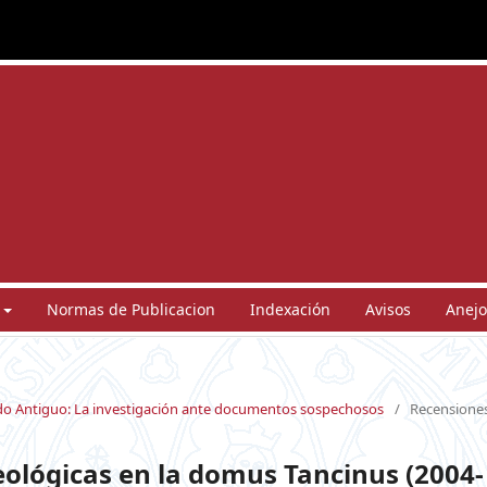
Normas de Publicacion
Indexación
Avisos
Anejo
undo Antiguo: La investigación ante documentos sospechosos
/
Recensione
eológicas en la domus Tancinus (2004-