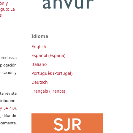
ón y
iguo: La
s
Idioma
English
Español (España)
 exclusiva
Italiano
plotación
nicación y
Português (Portugal)
Deutsch
Français (France)
ta revista
ribution-
y SA 4.0
).
 difundir,
camente,