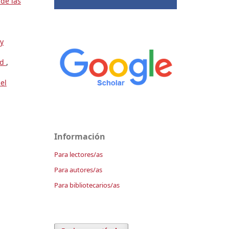
de las
y
ad
,
el
Información
Para lectores/as
Para autores/as
Para bibliotecarios/as