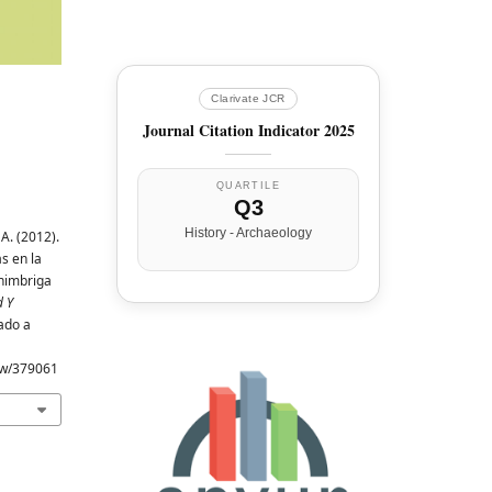
Clarivate JCR
Journal Citation Indicator 2025
QUARTILE
Q3
History - Archaeology
 A. (2012).
s en la
nimbriga
d Y
ado a
iew/379061