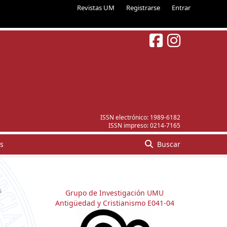
Revistas UM
Registrarse
Entrar
ISSN electrónico:
1989-6182
ISSN impreso:
0214-7165
s
Buscar
s
Grupo de Investigación UMU
Antigüedad y Cristianismo E041-04