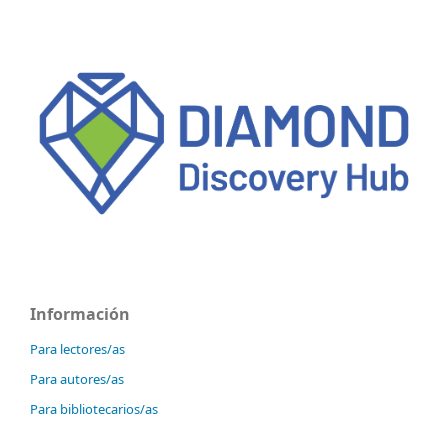
Información
Para lectores/as
Para autores/as
Para bibliotecarios/as