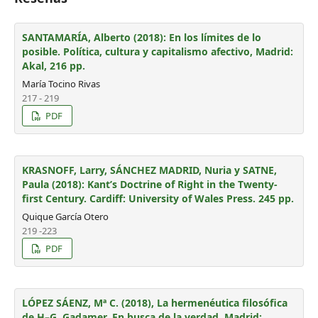
SANTAMARÍA, Alberto (2018): En los límites de lo
posible. Política, cultura y capitalismo afectivo, Madrid:
Akal, 216 pp.
María Tocino Rivas
217 - 219
PDF
KRASNOFF, Larry, SÁNCHEZ MADRID, Nuria y SATNE,
Paula (2018): Kant’s Doctrine of Right in the Twenty-
first Century. Cardiff: University of Wales Press. 245 pp.
Quique García Otero
219 -223
PDF
LÓPEZ SÁENZ, Mª C. (2018), La hermenéutica filosófica
de H–G. Gadamer. En busca de la verdad, Madrid: