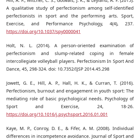
Hill, A. P., Witcher, C. S., Gotwals, J. K., & Leyland, A. F. (2015).
A qualitative study of perfectionism among self-identified
perfectionists in sport and the performing arts. Sport,
Exercise, and Performance Psychology, 4(4), 237.
https://doi.org/10.1037/spy0000041
Holt, N. L. (2014). A person-oriented examination of
perfectionism and slump-related coping in female
intercollegiate volleyball players. Perfectionism In Sport And
Dance, 45, 298-324. doi: 10.7352/IJSP 2014.45.298
Jowett, G. E., Hill, A. P., Hall, H. K., & Curran, T. (2016).
Perfectionism, burnout and engagement in youth sport: The
mediating role of basic psychological needs. Psychology of
Sport and Exercise, 24, 18-26.
https://doi.org/10.1016/j.psychsport.2016.01.001
Kaye, M. P., Conroy, D. E., & Fifer, A. M. (2008). Individual
differences in incompetence avoidance. Journal of Sport and