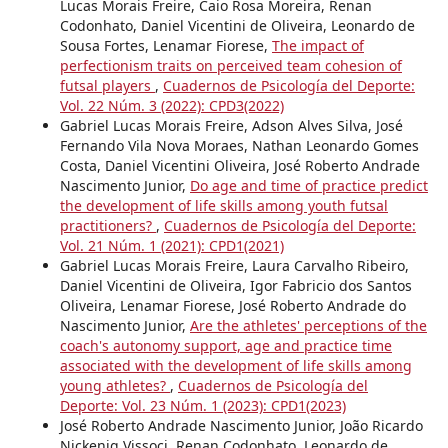
Lucas Morais Freire, Caio Rosa Moreira, Renan
Codonhato, Daniel Vicentini de Oliveira, Leonardo de
Sousa Fortes, Lenamar Fiorese,
The impact of
perfectionism traits on perceived team cohesion of
futsal players
,
Cuadernos de Psicología del Deporte:
Vol. 22 Núm. 3 (2022): CPD3(2022)
Gabriel Lucas Morais Freire, Adson Alves Silva, José
Fernando Vila Nova Moraes, Nathan Leonardo Gomes
Costa, Daniel Vicentini Oliveira, José Roberto Andrade
Nascimento Junior,
Do age and time of practice predict
the development of life skills among youth futsal
practitioners?
,
Cuadernos de Psicología del Deporte:
Vol. 21 Núm. 1 (2021): CPD1(2021)
Gabriel Lucas Morais Freire, Laura Carvalho Ribeiro,
Daniel Vicentini de Oliveira, Igor Fabricio dos Santos
Oliveira, Lenamar Fiorese, José Roberto Andrade do
Nascimento Junior,
Are the athletes' perceptions of the
coach's autonomy support, age and practice time
associated with the development of life skills among
young athletes?
,
Cuadernos de Psicología del
Deporte: Vol. 23 Núm. 1 (2023): CPD1(2023)
José Roberto Andrade Nascimento Junior, João Ricardo
Nickenig Vissoci, Renan Codonhato, Leonardo de