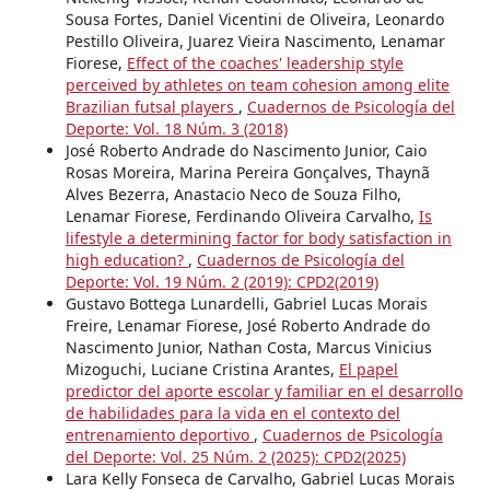
Sousa Fortes, Daniel Vicentini de Oliveira, Leonardo
Pestillo Oliveira, Juarez Vieira Nascimento, Lenamar
Fiorese,
Effect of the coaches' leadership style
perceived by athletes on team cohesion among elite
Brazilian futsal players
,
Cuadernos de Psicología del
Deporte: Vol. 18 Núm. 3 (2018)
José Roberto Andrade do Nascimento Junior, Caio
Rosas Moreira, Marina Pereira Gonçalves, Thaynã
Alves Bezerra, Anastacio Neco de Souza Filho,
Lenamar Fiorese, Ferdinando Oliveira Carvalho,
Is
lifestyle a determining factor for body satisfaction in
high education?
,
Cuadernos de Psicología del
Deporte: Vol. 19 Núm. 2 (2019): CPD2(2019)
Gustavo Bottega Lunardelli, Gabriel Lucas Morais
Freire, Lenamar Fiorese, José Roberto Andrade do
Nascimento Junior, Nathan Costa, Marcus Vinicius
Mizoguchi, Luciane Cristina Arantes,
El papel
predictor del aporte escolar y familiar en el desarrollo
de habilidades para la vida en el contexto del
entrenamiento deportivo
,
Cuadernos de Psicología
del Deporte: Vol. 25 Núm. 2 (2025): CPD2(2025)
Lara Kelly Fonseca de Carvalho, Gabriel Lucas Morais