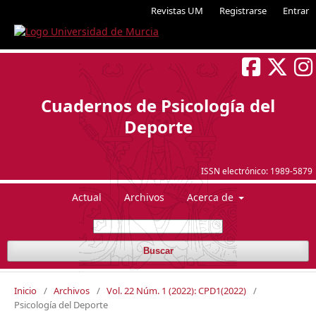
Revistas UM
Registrarse
Entrar
Cuadernos de Psicología del
Deporte
ISSN electrónico:
1989-5879
Actual
Archivos
Acerca de
Buscar
Inicio
/
Archivos
/
Vol. 22 Núm. 1 (2022): CPD1(2022)
/
Psicología del Deporte