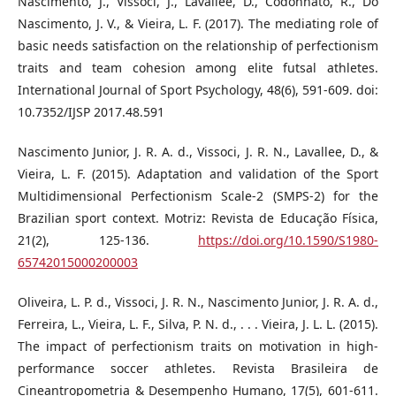
Nascimento, J., Vissoci, J., Lavallee, D., Codonhato, R., Do
Nascimento, J. V., & Vieira, L. F. (2017). The mediating role of
basic needs satisfaction on the relationship of perfectionism
traits and team cohesion among elite futsal athletes.
International Journal of Sport Psychology, 48(6), 591-609. doi:
10.7352/IJSP 2017.48.591
Nascimento Junior, J. R. A. d., Vissoci, J. R. N., Lavallee, D., &
Vieira, L. F. (2015). Adaptation and validation of the Sport
Multidimensional Perfectionism Scale-2 (SMPS-2) for the
Brazilian sport context. Motriz: Revista de Educação Física,
21(2), 125-136.
https://doi.org/10.1590/S1980-
65742015000200003
Oliveira, L. P. d., Vissoci, J. R. N., Nascimento Junior, J. R. A. d.,
Ferreira, L., Vieira, L. F., Silva, P. N. d., . . . Vieira, J. L. L. (2015).
The impact of perfectionism traits on motivation in high-
performance soccer athletes. Revista Brasileira de
Cineantropometria & Desempenho Humano, 17(5), 601-611.