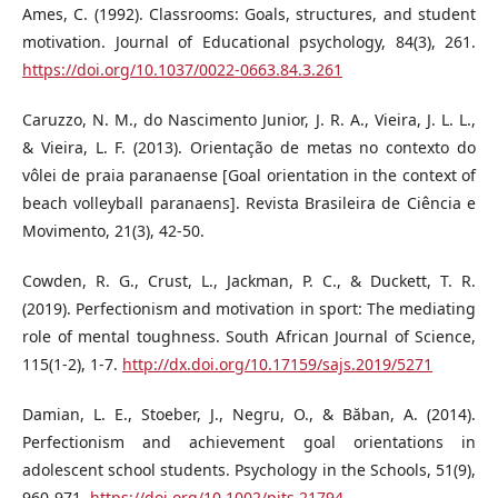
Ames, C. (1992). Classrooms: Goals, structures, and student
motivation. Journal of Educational psychology, 84(3), 261.
https://doi.org/10.1037/0022-0663.84.3.261
Caruzzo, N. M., do Nascimento Junior, J. R. A., Vieira, J. L. L.,
& Vieira, L. F. (2013). Orientação de metas no contexto do
vôlei de praia paranaense [Goal orientation in the context of
beach volleyball paranaens]. Revista Brasileira de Ciência e
Movimento, 21(3), 42-50.
Cowden, R. G., Crust, L., Jackman, P. C., & Duckett, T. R.
(2019). Perfectionism and motivation in sport: The mediating
role of mental toughness. South African Journal of Science,
115(1-2), 1-7.
http://dx.doi.org/10.17159/sajs.2019/5271
Damian, L. E., Stoeber, J., Negru, O., & Băban, A. (2014).
Perfectionism and achievement goal orientations in
adolescent school students. Psychology in the Schools, 51(9),
960-971.
https://doi.org/10.1002/pits.21794