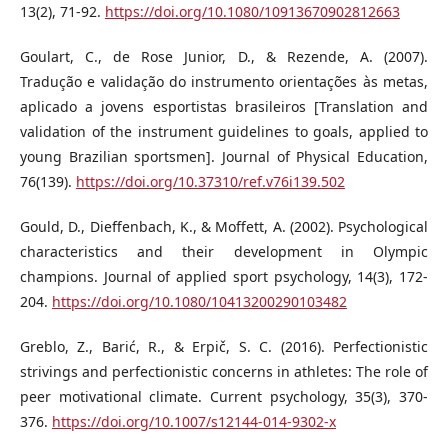
13(2), 71-92.
https://doi.org/10.1080/10913670902812663
Goulart, C., de Rose Junior, D., & Rezende, A. (2007).
Tradução e validação do instrumento orientações às metas,
aplicado a jovens esportistas brasileiros [Translation and
validation of the instrument guidelines to goals, applied to
young Brazilian sportsmen]. Journal of Physical Education,
76(139).
https://doi.org/10.37310/ref.v76i139.502
Gould, D., Dieffenbach, K., & Moffett, A. (2002). Psychological
characteristics and their development in Olympic
champions. Journal of applied sport psychology, 14(3), 172-
204.
https://doi.org/10.1080/10413200290103482
Greblo, Z., Barić, R., & Erpič, S. C. (2016). Perfectionistic
strivings and perfectionistic concerns in athletes: The role of
peer motivational climate. Current psychology, 35(3), 370-
376.
https://doi.org/10.1007/s12144-014-9302-x