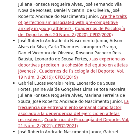
Juliana Fonseca Nogueira Alves, José Fernando Vila
Nova de Moraes, Daniel Vicentini de Oliveira, José
Roberto Andrade do Nascimento Junior,
Are the traits
of perfectionism associated with pre-competitive
anxiety in young athletes?
,
Cuadernos de Psicología
del Deporte: Vol. 20 Núm. 2 (2020): CPD2(2020)
José Roberto Andrade do Nascimento Junior, Adson
Alves da Silva, Carla Thamires Laranjeira Granja,
Daniel Vicentini de Oliveira, Roseana Pacheco Reis
Batista, Leonardo de Sousa Fortes,
¿Las experiencias
deportivas predicen la cohesión del equipo en atletas
jóvenes?
,
Cuadernos de Psicología del Deporte: Vol.
19 Núm. 3 (2019): CPD3(2019)
Gabriel Lucas Morais Freire, Leonardo de Sousa
Fortes, Janine Alaíde Gonçalves Lima Feitosa Moreira,
Juliana Fonseca Nogueira Alves, Mariana Ferreira de
Souza, José Roberto Andrade do Nascimento Junior,
La
frecuencia de entrenamiento semanal como factor
asociado a la dependencia del ejercicio en atletas
recreativos
,
Cuadernos de Psicología del Deporte: Vol.
21 Núm. 2 (2021): CPD2(2021)
José Roberto Andrade Nascimento Junior, Gabriel