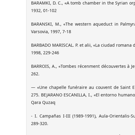
BARAMKI, D. C., «A tomb chamber in the Syrian or
1932, 01-102
BARANSKI, M., «The western aqueduct in Palmyra
Varsovia, 1997, 7-18
BARBADO MARISCAL. P. et alii, «La ciudad romana d
1998, 229-246
BARROIS, A., «Tombes récenment découvertes à Jer
262.
— «Une chapelle funéraire au couvent de Saint E
275. BEJARANO ESCANILLA, I., «El entorno humano 
Qara Quzaq
- I. Campañas I-III (1989-1991), Aula-Orientalis-
289-320.