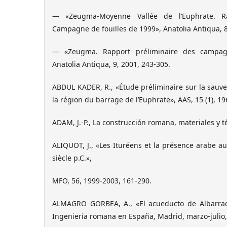
— «Zeugma-Moyenne Vallée de l’Euphrate. Ra
Campagne de fouilles de 1999», Anatolia Antiqua, 8
— «Zeugma. Rapport préliminaire des campagn
Anatolia Antiqua, 9, 2001, 243-305.
ABDUL KADER, R., «Étude préliminaire sur la sa
la région du barrage de l’Euphrate», AAS, 15 (1), 19
ADAM, J.-P., La construcción romana, materiales y t
ALIQUOT, J., «Les Ituréens et la présence arabe au 
siècle p.C.»,
MFO, 56, 1999-2003, 161-290.
ALMAGRO GORBEA, A., «El acueducto de Albarracín 
Ingeniería romana en España, Madrid, marzo-julio,