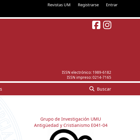
Revistas UM
Registrarse
Entrar
ISSN electrónico:
1989-6182
ISSN impreso:
0214-7165
s
Buscar
Grupo de Investigación UMU
Antigüedad y Cristianismo E041-04