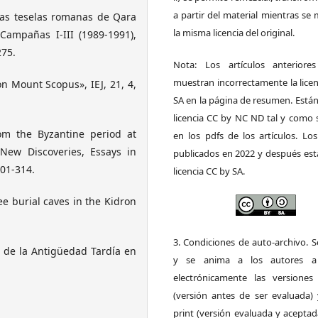
a partir del material mientras s
nas teselas romanas de Qara
la misma licencia del original.
Campañas I-III (1989-1991),
275.
Nota: Los artículos anteriore
muestran incorrectamente la lice
on Mount Scopus», IEJ, 21, 4,
SA en la página de resumen. Está
licencia CC by NC ND tal y como 
rom the Byzantine period at
en los pdfs de los artículos. Los
 New Discoveries, Essays in
publicados en 2022 y después est
301-314.
licencia CC by SA.
e burial caves in the Kidron
3. Condiciones de auto-archivo. 
 de la Antigüedad Tardía en
y se anima a los autores a 
electrónicamente las versiones 
(versión antes de ser evaluada) 
print (versión evaluada y acepta