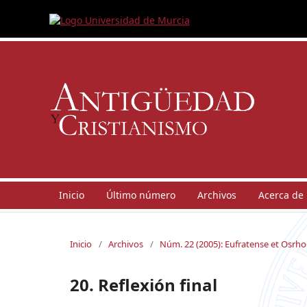
Inicio
Último número
Archivos
Acerca de
Inicio
/
Archivos
/
Núm. 22 (2005): Eufratense et Osrho
20. Reflexión final