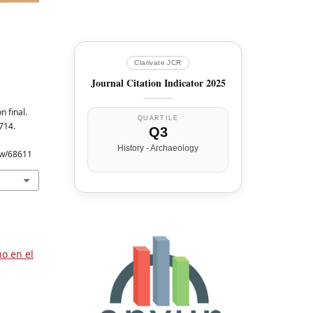
Clarivate JCR
Journal Citation Indicator 2025
n final.
QUARTILE
–714.
Q3
History - Archaeology
iew/68611
o en el