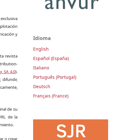
 exclusiva
plotación
nicación y
Idioma
English
ta revista
Español (España)
ribution-
Italiano
y SA 4.0
).
Português (Portugal)
 difundir,
Deutsch
camente,
Français (France)
ginal de su
 URL de la
imiento.
ar o crear