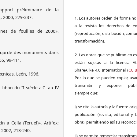
pport préliminaire de la
, 2000, 279-337.
1. Los autores ceden de forma no
a la revista los derechos de ex
es de fouilles de 2000»,
(reproducción, distribución, comu
transformación).
uvegarde des monuments dans
2. Las obras que se publican en es
65, 99-111.
están sujetas a la licencia Att
ShareAlike 4.0 International (
CC B
écnicas, León, 1996.
Por lo que se pueden copiar, usar,
transmitir y exponer públi
Liban du II siècle a.C. au IV
siempre que:
i) se cite la autoría y la fuente ori
publicación (revista, editorial y
obra), permitiendo así su reconoc
a Cella (Teruel)», Artifex:
 2002, 213-240.
ii) se permite remezclar, transfrom