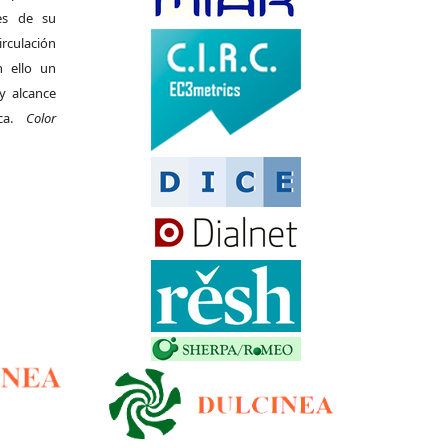
es de su
irculación
 ello un
y alcance
ica.
Color