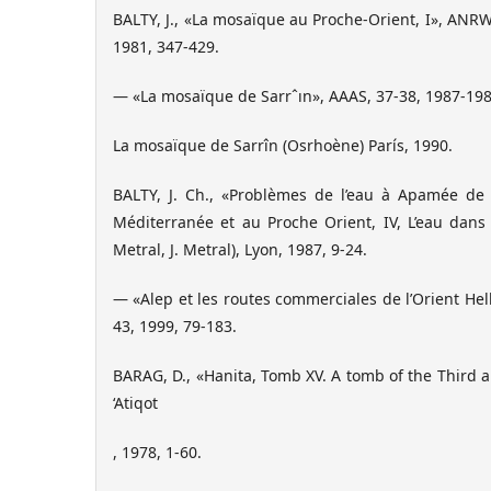
BALTY, J., «La mosaïque au Proche-Orient, I», ANRW, 
1981, 347-429.
— «La mosaïque de Sarrˆın», AAAS, 37-38, 1987-198
La mosaïque de Sarrîn (Osrhoène) París, 1990.
BALTY, J. Ch., «Problèmes de l’eau à Apamée de 
Méditerranée et au Proche Orient, IV, L’eau dans l’a
Metral, J. Metral), Lyon, 1987, 9-24.
— «Alep et les routes commerciales de l’Orient Hel
43, 1999, 79-183.
BARAG, D., «Hanita, Tomb XV. A tomb of the Third a
‘Atiqot
, 1978, 1-60.