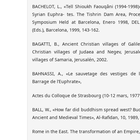
BACHELOT, L., «Tell Shioukh Faouqâni (1994-1998)
Syrian Euphra- tes. The Tishrin Dam Area, Proce
Symposium Held at Barcelona, Enero 1998, DEL
(Eds.), Barcelona, 1999, 143-162.
BAGATTI, B., Ancient Christian villages of Galil
Christian villages of Judaea and Negev, Jerusal
villages of Samaria, Jerusalén, 2002.
BAHNASSI, A., «Le sauvetage des vestiges de
Barrage de l’Euphrate»,
Actes du Colloque de Strasbourg (10-12 mars, 1977)
BALL, W., «How far did buddhism spread west? Bud
Ancient and Medieval Times», Al-Raﬁdan, 10, 1989, 
Rome in the East. The transformation of an Empire