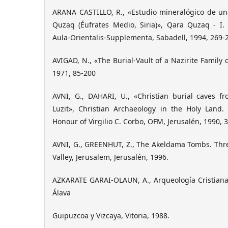
ARANA CASTILLO, R., «Estudio mineralógico de u
Quzaq (Éufrates Medio, Siria)», Qara Quzaq - I. 
Aula-Orientalis-Supplementa, Sabadell, 1994, 269-
AVIGAD, N., «The Burial-Vault of a Nazirite Family 
1971, 85-200
AVNI, G., DAHARI, U., «Christian burial caves f
Luzit», Christian Archaeology in the Holy Land.
Honour of Virgilio C. Corbo, OFM, Jerusalén, 1990, 
AVNI, G., GREENHUT, Z., The Akeldama Tombs. Thre
Valley, Jerusalem, Jerusalén, 1996.
AZKARATE GARAI-OLAUN, A., Arqueología Cristiana
Álava
Guipuzcoa y Vizcaya, Vitoria, 1988.