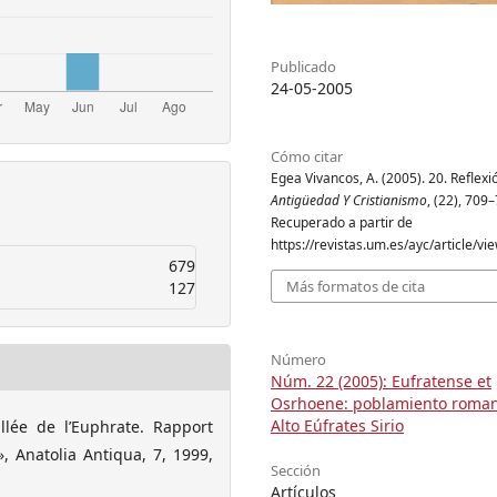
Publicado
24-05-2005
Cómo citar
Egea Vivancos, A. (2005). 20. Reflexió
Antigüedad Y Cristianismo
, (22), 709
Recuperado a partir de
https://revistas.um.es/ayc/article/v
679
Más formatos de cita
127
Número
Núm. 22 (2005): Eufratense et
Osrhoene: poblamiento roman
Alto Eúfrates Sirio
lée de l’Euphrate. Rapport
, Anatolia Antiqua, 7, 1999,
Sección
Artículos