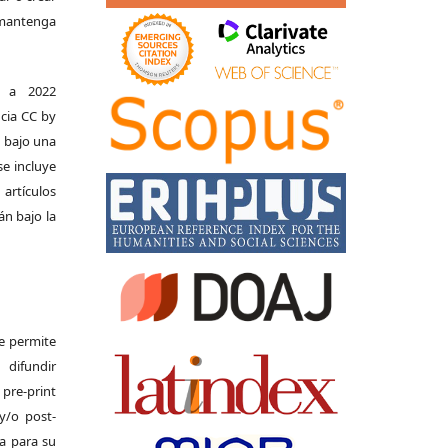
e mantenga
s a 2022
ncia CC by
n bajo una
se incluye
 artículos
án bajo la
Se permite
difundir
pre-print
y/o post-
da para su