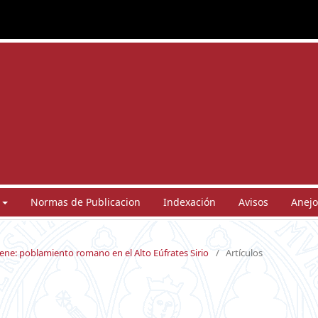
Normas de Publicacion
Indexación
Avisos
Anejo
ene: poblamiento romano en el Alto Eúfrates Sirio
/
Artículos