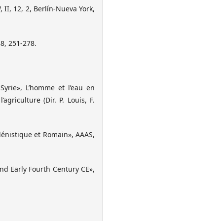
II, 12, 2, Berlín-Nueva York,
8, 251-278.
Syrie», L’homme et l’eau en
griculture (Dir. P. Louis, F.
lénistique et Romain», AAAS,
nd Early Fourth Century CE»,