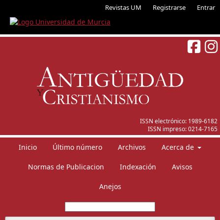
Revistas UM
Registrarse
Entrar
ISSN electrónico:
1989-6182
ISSN impreso:
0214-7165
Inicio
Último número
Archivos
Acerca de
Normas de Publicacion
Indexación
Avisos
Anejos