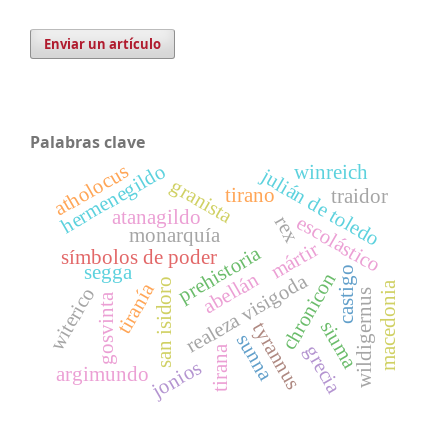
Enviar un artículo
Palabras clave
atholocus
hermenegildo
winreich
julián de toledo
granista
tirano
traidor
atanagildo
escolástico
rex
monarquía
mártir
prehistoria
símbolos de poder
segga
castigo
abellán
chronicon
realeza visigoda
san isidoro
tiranía
macedonia
witerico
wildigernus
gosvinta
siuma
tyrannus
sunna
grecia
tirana
jonios
argimundo