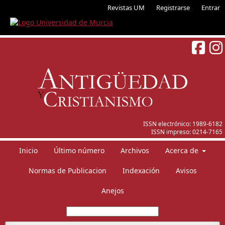
Revistas UM
Registrarse
Entrar
ISSN electrónico:
1989-6182
ISSN impreso:
0214-7165
Inicio
Último número
Archivos
Acerca de
Normas de Publicacion
Indexación
Avisos
Anejos