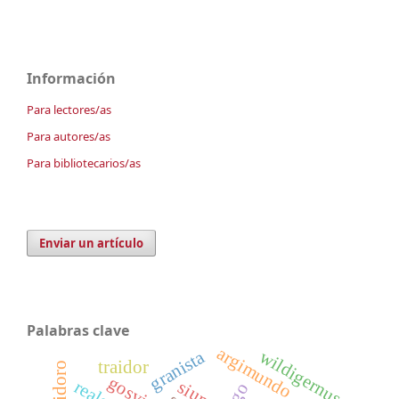
Información
Para lectores/as
Para autores/as
Para bibliotecarios/as
Enviar un artículo
Palabras clave
argimundo
wildigernus
granista
traidor
gosvinta
siuma