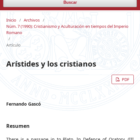
Buscar
Inicio
/
Archivos
/
Núm. 7 (1990): Cristianismo y Aculturación en tiempos del Imperio
Romano
/
Artículo
Arístides y los cristianos
PDF
Fernando Gascó
Resumen
There is a passage in to Plato. In Defence of Oratory, (III