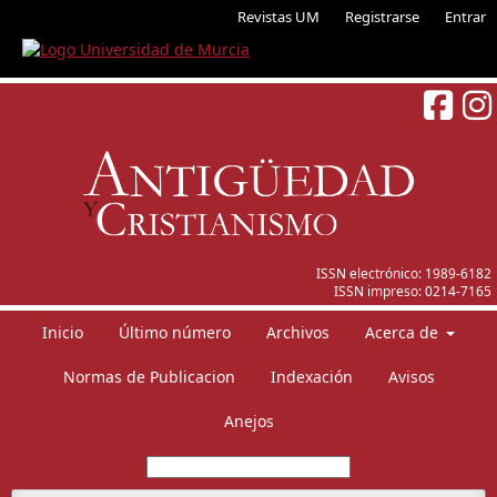
Revistas UM
Registrarse
Entrar
ISSN electrónico:
1989-6182
ISSN impreso:
0214-7165
Inicio
Último número
Archivos
Acerca de
Normas de Publicacion
Indexación
Avisos
Anejos