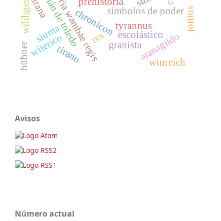
historia wambae regis
wildigernus
julián de toledo
tirana
prehistoria
símbolos de poder
jonios
chronicon
tyrannus
siuma
rex
escolástico
atanagildo
witerico
granista
hübner
tirano
winreich
Avisos
Número actual