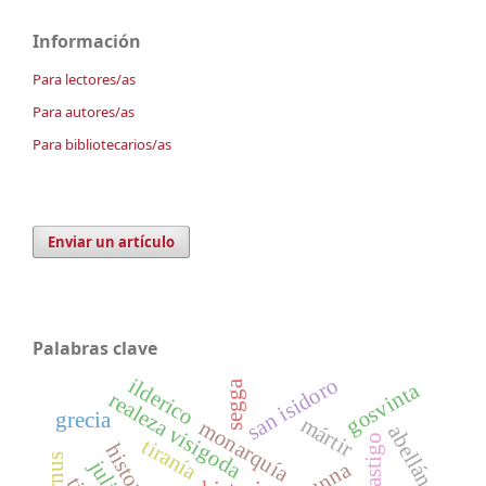
Información
Para lectores/as
Para autores/as
Para bibliotecarios/as
Enviar un artículo
Palabras clave
san isidoro
ilderico
gosvinta
segga
realeza visigoda
grecia
mártir
monarquía
abellán
castigo
tiranía
sunna