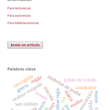
Para lectores/as
Para autores/as
Para bibliotecarios/as
Enviar un artículo
Palabras clave
leovigildo
símbolos de poder
segga
julián de toledo
realeza visigoda
grecia
usurpador
traición
monarquía
mártir
tiranía
siuma
rex
traidor
san isidoro