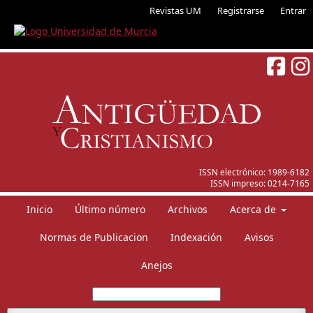
Revistas UM
Registrarse
Entrar
ISSN electrónico:
1989-6182
ISSN impreso:
0214-7165
Inicio
Último número
Archivos
Acerca de
Normas de Publicacion
Indexación
Avisos
Anejos