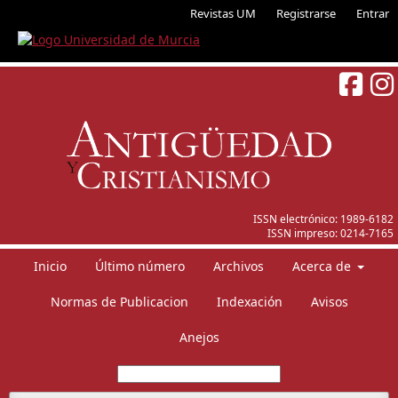
Revistas UM
Registrarse
Entrar
ISSN electrónico:
1989-6182
ISSN impreso:
0214-7165
Inicio
Último número
Archivos
Acerca de
Normas de Publicacion
Indexación
Avisos
Anejos