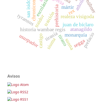
atholocus
san isidoro
escolástico
grecia
hübner
chronicon
prehistoria
mártir
rex
traición
tyrannus
traidor
realeza visigoda
juan de bíclaro
atanagildo
historia wambae regis
tiranía
prefacio
monarquía
usurpador
castigo
tirano
siuma
sunna
segga
Avisos