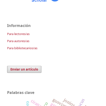
Información
Para lectores/as
Para autores/as
Para bibliotecarios/as
Enviar un artículo
Palabras clave
gosvinta
jonios
tirana