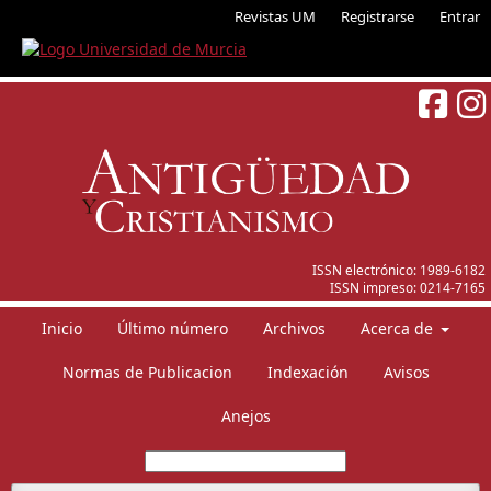
Revistas UM
Registrarse
Entrar
ISSN electrónico:
1989-6182
ISSN impreso:
0214-7165
Inicio
Último número
Archivos
Acerca de
Normas de Publicacion
Indexación
Avisos
Anejos