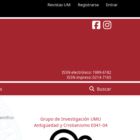
Revistas UM
Registrarse
Entrar
ISSN electrónico:
1989-6182
ISSN impreso:
0214-7165
s
Buscar
ientífico
Grupo de Investigación UMU
Antigüedad y Cristianismo E041-04