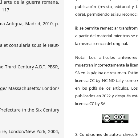
l arte de la guerra romana,
publicación (revista, editorial y
. 117
obra), permitiendo así su reconoc
oma Antigua, Madrid, 2010, p.
ii) se permite remezclar, transfrom
a partir del material mientras s
la misma licencia del original.
a et consularia sous le Haut-
Nota: Los artículos anteriore
muestran incorrectamente la lice
e Third Century A.D.”, PBSR,
SA en la página de resumen. Está
licencia CC by NC ND tal y como 
dge/ Massachusetts/ London/
en los pdfs de los artículos. Los
publicados en 2022 y después est
licencia CC by SA.
Prefecture in the Six Century
ire, London/New York, 2004,
3. Condiciones de auto-archivo. 