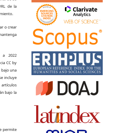
 URL de la
imiento.
ar o crear
e mantenga
s a 2022
ncia CC by
n bajo una
se incluye
 artículos
án bajo la
Se permite