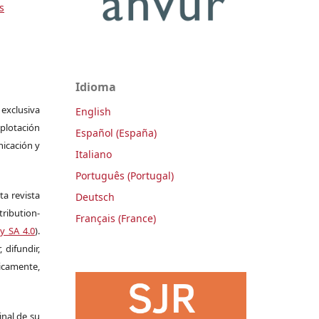
s
Idioma
 exclusiva
English
plotación
Español (España)
nicación y
Italiano
Português (Portugal)
ta revista
Deutsch
ribution-
Français (France)
y SA 4.0
).
 difundir,
camente,
ginal de su