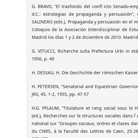
G. BRAVO, “El trasfondo del confl icto Senado-emp
d.C.: estrategias de propaganda y persuasión”
SALINERO (eds.), Propaganda y persuasión en el m
Coloquio de la Asociación Interdisciplinar de Es
Madrid los días 1 y 2 de diciembre de 2010. Madrid
G. VITUCCI, Richerche sulla Prefectura Urbi in età 
1956, p. 40
H. DESSAU, H. Die Geschichte der römischen Kaiserze
H. PETERSEN, “Senatorial and Equestrian Governors
JRS, 45, 1-2, 1955, pp. 47-57
H.G. PFLAUM, “Titulature et rang social sous le 
(ed.), Recherches sur le structures sociales dans l 
national sur “Groupes sociaux, ordres et clases dan
du CNRS, à la Faculté des Lettres de Caen, 25-26 