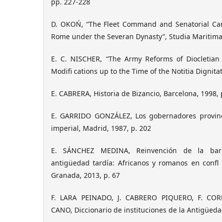
pp. 227-228
D. OKOŃ, “The Fleet Command and Senatorial Car
Rome under the Severan Dynasty”, Studia Maritima, 
E. C. NISCHER, “The Army Reforms of Diocletian
Modifi cations up to the Time of the Notitia Dignitat
E. CABRERA, Historia de Bizancio, Barcelona, 1998, 
E. GARRIDO GONZÁLEZ, Los gobernadores provinci
imperial, Madrid, 1987, p. 202
E. SÁNCHEZ MEDINA, Reinvención de la barb
antigüedad tardía: Africanos y romanos en confl 
Granada, 2013, p. 67
F. LARA PEINADO, J. CABRERO PIQUERO, F. COR
CANO, Diccionario de instituciones de la Antigüeda