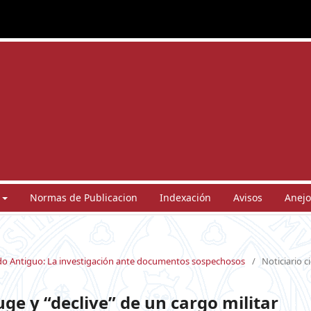
Normas de Publicacion
Indexación
Avisos
Anejo
undo Antiguo: La investigación ante documentos sospechosos
/
Noticiario c
uge y “declive” de un cargo militar