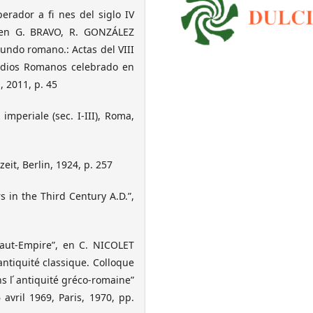
erador a fi nes del siglo IV
, en G. BRAVO, R. GONZÁLEZ
undo romano.: Actas del VIII
tudios Romanos celebrado en
, 2011, p. 45
imperiale (sec. I-III), Roma,
it, Berlin, 1924, p. 257
 in the Third Century A.D.”,
Haut-Empire”, en C. NICOLET
́antiquité classique. Colloque
s l ́antiquité gréco-romaine”
avril 1969, Paris, 1970, pp.