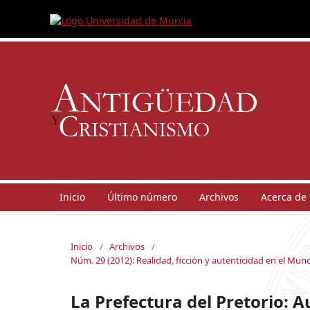
Inicio
Último número
Archivos
Acerca de
Inicio
/
Archivos
/
Núm. 29 (2012): Realidad, ficción y autenticidad en el M
La Prefectura del Pretorio: A