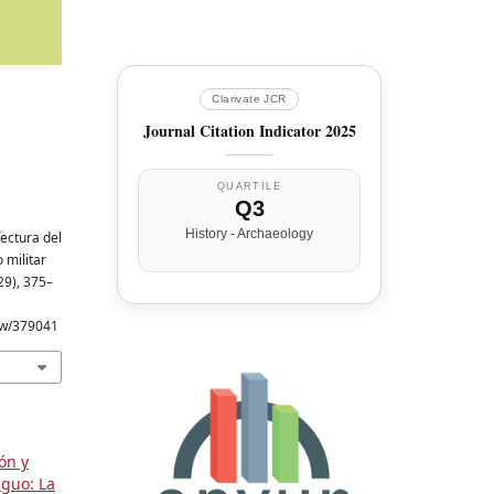
Clarivate JCR
Journal Citation Indicator 2025
QUARTILE
Q3
History - Archaeology
fectura del
 militar
(29), 375–
iew/379041
ón y
iguo: La