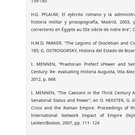
159-185
H.G. PFLAUM, El ejército romano y la administr
historia militar y prosopografía, Madrid, 2003, 
correctores en Égypte au IIIe siècle de notre ère”, C
H.M.D. PARKER. “The Legions of Diocletian and Con
185; G. OSTROGORSKY, Historia del Estado de Bizan
I. MENNEN, “Praetorian Prefect ́sPower and Sen
Century: Re- evaluating Historia Augusta, Vita Ale
2012, p. 668.
I. MENNEN, “The Caesonii in the Thrid Century A
Senatorial Status and Power”, en O. HEKSTER, G. de
Crisis and the Roman Empire. Proceedings of t
International Network Impact of Empire (Nij
Leiden/Boston, 2007, pp. 111- 124