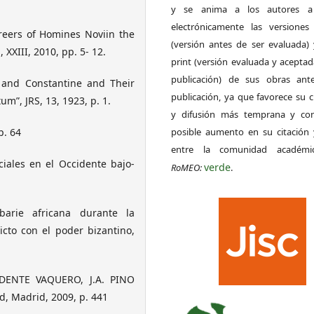
y se anima a los autores a 
electrónicamente las versiones 
eers of Homines Noviin the
(versión antes de ser evaluada) 
XXIII, 2010, pp. 5- 12.
print (versión evaluada y acepta
publicación) de sus obras ant
 and Constantine and Their
publicación, ya que favorece su c
um”, JRS, 13, 1923, p. 1.
y difusión más temprana y con
p. 64
posible aumento en su citación 
entre la comunidad académ
ales en el Occidente bajo-
verde
RoMEO:
.
arie africana durante la
icto con el poder bizantino,
DENTE VAQUERO, J.A. PINO
d, Madrid, 2009, p. 441