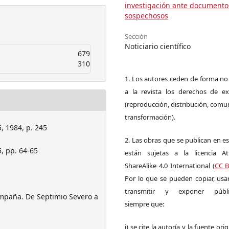
investigación ante documento
sospechosos
Sección
Noticiario científico
679
310
1. Los autores ceden de forma no
a la revista los derechos de ex
(reproducción, distribución, comu
transformación).
, 1984, p. 245
2. Las obras que se publican en es
, pp. 64-65
están sujetas a la licencia Att
ShareAlike 4.0 International (
CC B
Por lo que se pueden copiar, usar,
transmitir y exponer públi
mpaña. De Septimio Severo a
siempre que:
i) se cite la autoría y la fuente ori