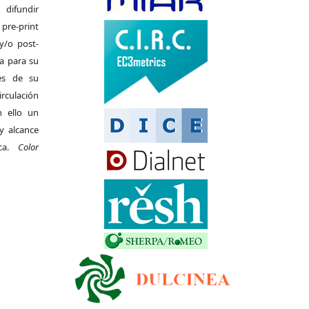
difundir
pre-print
y/o post-
da para su
es de su
irculación
 ello un
y alcance
ica.
Color