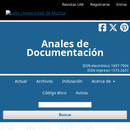
Revistas UM
Registrarse
Entrar
Anales de
Documentación
ISSN electrónico:
1697-7904
ISSN impreso:
1575-2437
Actual
Archivos
Indización
Acerca de
Código ético
Avisos
Buscar