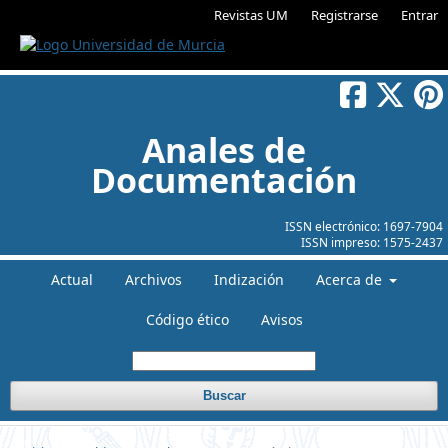
Revistas UM
Registrarse
Entrar
Anales de
Documentación
ISSN electrónico:
1697-7904
ISSN impreso:
1575-2437
Actual
Archivos
Indización
Acerca de
Código ético
Avisos
Buscar