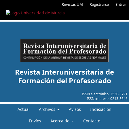
Revistas UM
Registrarse
Entrar
Revista Interuniversitaria de
Formación del Profesorado
ISSN electrónico:
2530-3791
ISSN impreso:
0213-8646
Actual
Archivos
Avisos
Indexación
Envíos
Acerca de
Contacto