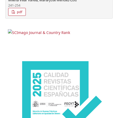
Milena Villar Varela, María-José Méndez-Lois
241-254
pdf