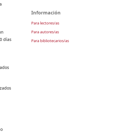
a
Información
Para lectores/as
Para autores/as
un
0 días
Para bibliotecarios/as
tados
izados
so