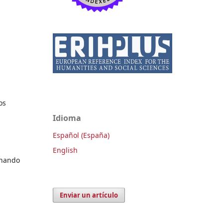
u
os
Idioma
Español (España)
English
inando
Enviar un artículo