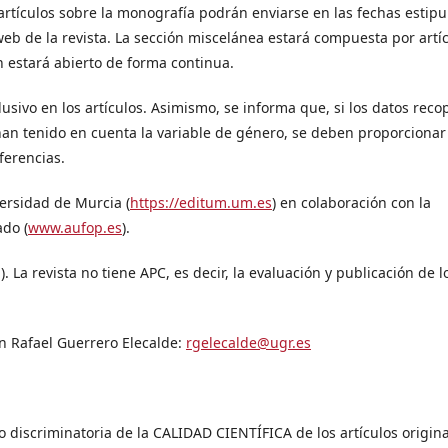
artículos sobre la monografía podrán enviarse en las fechas estip
web de la revista. La sección miscelánea estará compuesta por artí
 estará abierto de forma continua.
usivo en los artículos. Asimismo, se informa que, si los datos reco
 han tenido en cuenta la variable de género, se deben proporcionar
ferencias.
ersidad de Murcia (
https://editum.um.es
) en colaboración con la
ado (
www.aufop.es
).
La revista no tiene APC, es decir, la evaluación y publicación de l
on Rafael Guerrero Elecalde:
rgelecalde@ugr.es
no discriminatoria de la CALIDAD CIENTÍFICA de los artículos origin