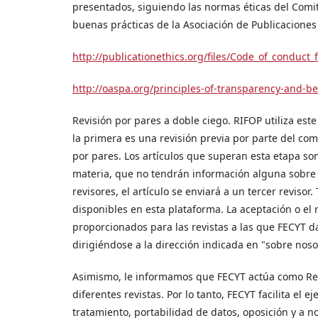
presentados, siguiendo las normas éticas del Comité
buenas prácticas de la Asociación de Publicacione
http://publicationethics.org/files/Code_of_conduct
http://oaspa.org/principles-of-transparency-and-be
Revisión por pares a doble ciego. RIFOP utiliza este
la primera es una revisión previa por parte del comi
por pares. Los artículos que superan esta etapa son
materia, que no tendrán información alguna sobre l
revisores, el artículo se enviará a un tercer revisor.
disponibles en esta plataforma. La aceptación o el
proporcionados para las revistas a las que FECYT da
dirigiéndose a la dirección indicada en "sobre nosot
Asimismo, le informamos que FECYT actúa como Res
diferentes revistas. Por lo tanto, FECYT facilita el e
tratamiento, portabilidad de datos, oposición y a n