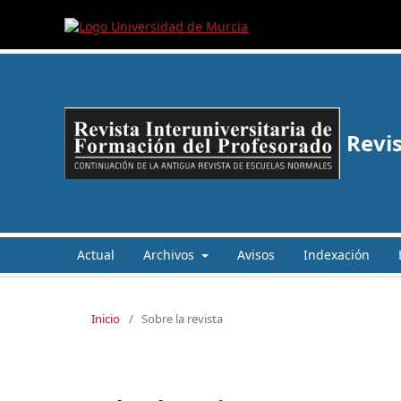
Revis
Actual
Archivos
Avisos
Indexación
Inicio
/
Sobre la revista