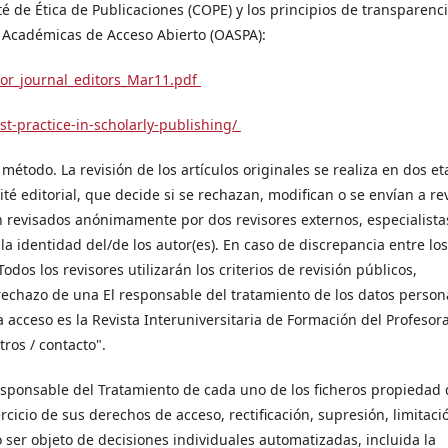
 de Ética de Publicaciones (COPE) y los principios de transparenci
s Académicas de Acceso Abierto (OASPA):
_for_journal_editors_Mar11.pdf
st-practice-in-scholarly-publishing/
 método. La revisión de los artículos originales se realiza en dos et
té editorial, que decide si se rechazan, modifican o se envían a re
 revisados ​​anónimamente por dos revisores externos, especialista
a identidad del/de los autor(es). En caso de discrepancia entre lo
 Todos los revisores utilizarán los criterios de revisión públicos,
 rechazo de una El responsable del tratamiento de los datos person
 acceso es la Revista Interuniversitaria de Formación del Profesor
ros / contacto".
ponsable del Tratamiento de cada uno de los ficheros propiedad 
jercicio de sus derechos de acceso, rectificación, supresión, limitaci
o ser objeto de decisiones individuales automatizadas, incluida la