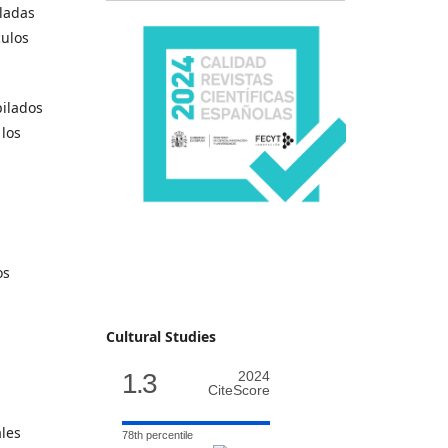
uladas
culos
pilados
 los
os
Cultural Studies
1.3
2024
CiteScore
ales
78th percentile