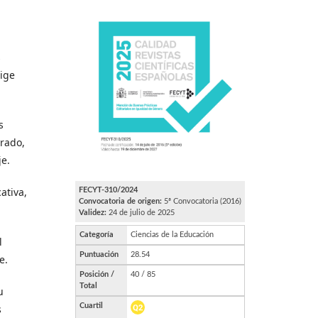
,
s
rige
s
orado,
je.
ativa,
l
e.
u
s