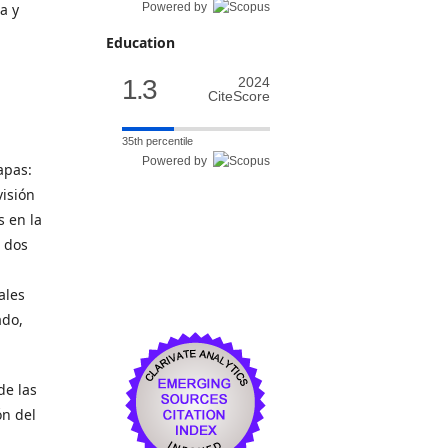
a y
Powered by
Education
1.3
2024
CiteScore
35th percentile
Powered by
apas:
visión
s en la
s dos
ales
ado,
de las
ón del